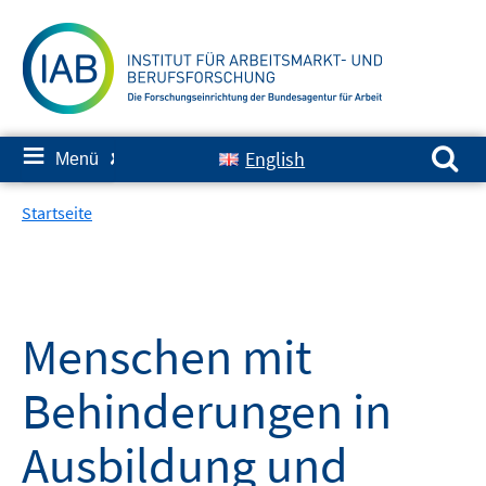
Springe
zum
Inhalt
Suchen nach:
≡
English
Menü
✘
Startseite
Menschen mit
Behinderungen in
Ausbildung und