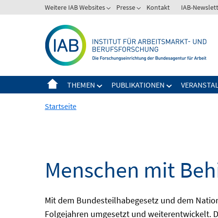
Springe
Weitere IAB Websites
Presse
Kontakt
IAB-Newslet
zum
Inhalt
THEMEN
PUBLIKATIONEN
VERANSTA
Startseite
Menschen mit Behi
Mit dem Bundesteilhabegesetz und dem Nation
Folgejahren umgesetzt und weiterentwickelt. D