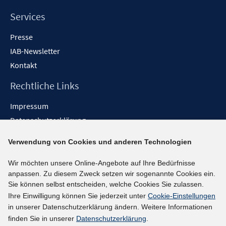
Services
Presse
IAB-Newsletter
Kontakt
Rechtliche Links
Impressum
Datenschutzerklärung
Erklärung zur Barrierefreiheit
Verwendung von Cookies und anderen Technologien
Barrieren melden
Wir möchten unsere Online-Angebote auf Ihre Bedürfnisse
Social-Media-Kanäle
anpassen. Zu diesem Zweck setzen wir sogenannte Cookies ein.
Sie können selbst entscheiden, welche Cookies Sie zulassen.
BlueSky
Ihre Einwilligung können Sie jederzeit unter
Cookie-Einstellungen
YouTube
in unserer Datenschutzerklärung ändern. Weitere Informationen
LinkedIn
finden Sie in unserer
Datenschutzerklärung
.