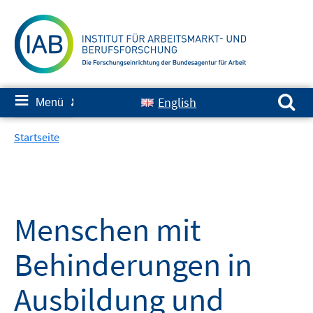
Springe
zum
Inhalt
Suchen nach:
≡
English
Menü
✘
Startseite
Menschen mit
Behinderungen in
Ausbildung und