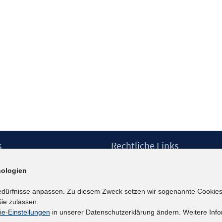
s
Rechtliche Links
Impressum
ologien
etter
Datenschutzerklärung
Erklärung zur Barrierefreiheit
edürfnisse anpassen. Zu diesem Zweck setzen wir sogenannte Cookies
Barrieren melden
ie zulassen.
ie-Einstellungen
in unserer Datenschutzerklärung ändern. Weitere Info