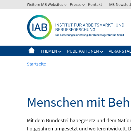
Springe
Weitere IAB Websites
Presse
Kontakt
IAB-Newslet
zum
Inhalt
THEMEN
PUBLIKATIONEN
VERANSTA
Startseite
Menschen mit Behi
Mit dem Bundesteilhabegesetz und dem Nation
Folgejahren umgesetzt und weiterentwickelt. D