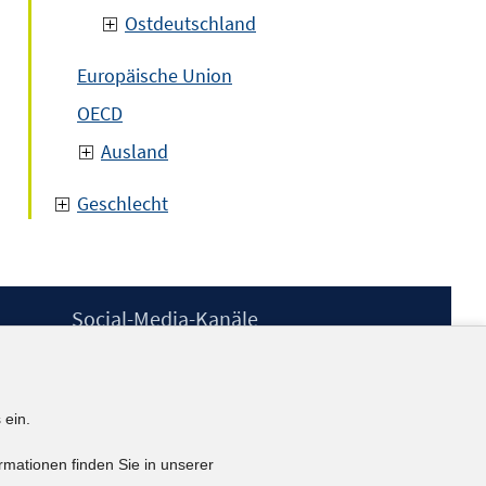
Ostdeutschland
Europäische Union
OECD
Ausland
Geschlecht
Social-Media-Kanäle
BlueSky
YouTube
LinkedIn
 ein.
XING
kununu
rmationen finden Sie in unserer