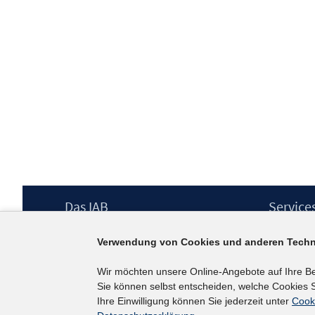
Footer
Das IAB
Service
Inhalt
Institut für Arbeitsmarkt- und
Presse
Verwendung von Cookies und anderen Techn
Berufsforschung (IAB) – unser Leitbild
IAB-Newsl
Institutsleitung
Kontakt
Wir möchten unsere Online-Angebote auf Ihre B
Graduiertenprogramm
Sie können selbst entscheiden, welche Cookies S
Befragungen
Ihre Einwilligung können Sie jederzeit unter
Cook