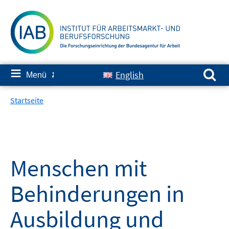
Springe
zum
Inhalt
Suchen nach:
≡
English
Menü
✘
Startseite
Menschen mit
Behinderungen in
Ausbildung und