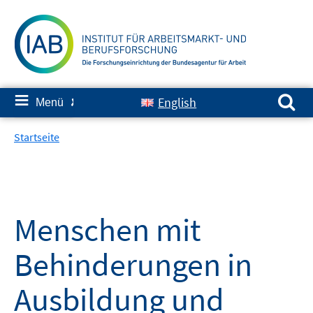
Springe
zum
Inhalt
Suchen nach:
≡
English
Menü
✘
Startseite
Menschen mit
Behinderungen in
Ausbildung und