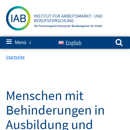
Springe
zum
Inhalt
Suchen nach:
≡
English
Menü
✘
Startseite
Menschen mit
Behinderungen in
Ausbildung und