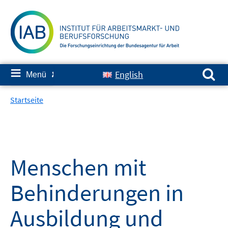
Springe
zum
Inhalt
Suchen nach:
≡
English
Menü
✘
Startseite
Menschen mit
Behinderungen in
Ausbildung und