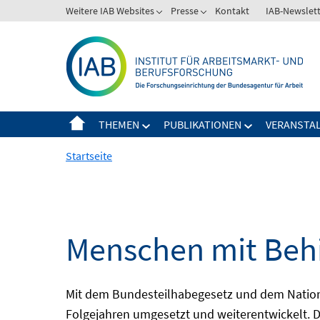
Springe
Weitere IAB Websites
Presse
Kontakt
IAB-Newslet
zum
Inhalt
THEMEN
PUBLIKATIONEN
VERANSTA
Startseite
Menschen mit Behi
Mit dem Bundesteilhabegesetz und dem Nation
Folgejahren umgesetzt und weiterentwickelt. D