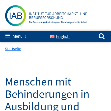
Springe
zum
Inhalt
Suchen nach:
≡
English
Menü
✘
Startseite
Menschen mit
Behinderungen in
Ausbildung und