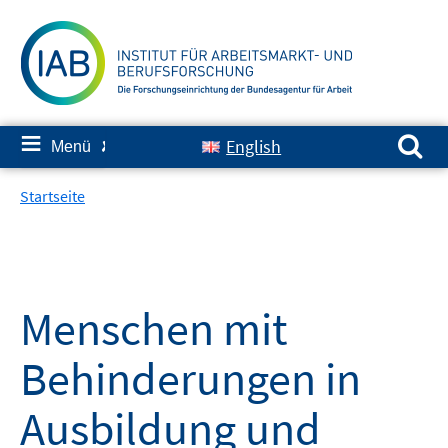
Springe
zum
Inhalt
Suchen nach:
≡
English
Menü
✘
Startseite
Menschen mit
Behinderungen in
Ausbildung und