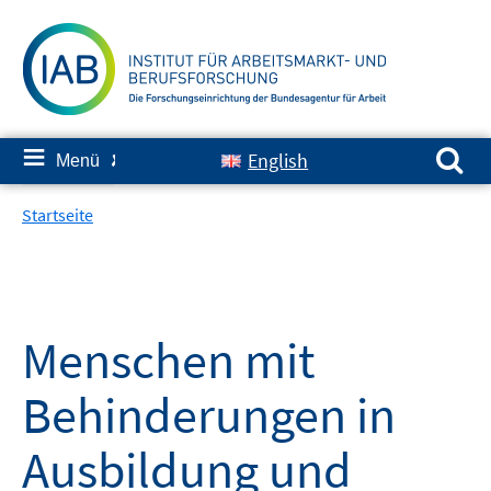
Springe
zum
Inhalt
Suchen nach:
≡
English
Menü
✘
Startseite
Menschen mit
Behinderungen in
Ausbildung und