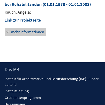
bei Rehabilitanden
(01.01.1978 - 01.01.2003)
Rauch, Angela;
Link zur Projektseite
mehr Informationen
Footer
Das IAB
Inhalt
Institut für Arbeitsmarkt- und Berufsforschung (IAB) – unser
Leitbild
Institutsleitung
Graduiertenprogramm
Befragungen