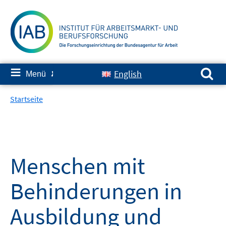
Springe
zum
Inhalt
Suchen nach:
≡
English
Menü
✘
Startseite
Menschen mit
Behinderungen in
Ausbildung und