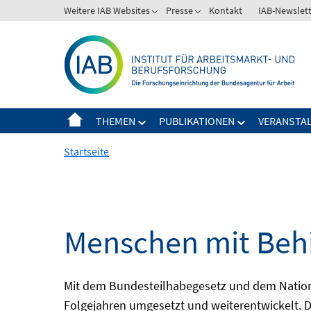
Springe
Weitere IAB Websites
Presse
Kontakt
IAB-Newslet
zum
Inhalt
THEMEN
PUBLIKATIONEN
VERANSTA
Startseite
Menschen mit Behi
Mit dem Bundesteilhabegesetz und dem Nation
Folgejahren umgesetzt und weiterentwickelt. D