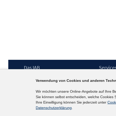
Footer
Das IAB
Service
Inhalt
Institut für Arbeitsmarkt- und
Presse
Verwendung von Cookies und anderen Techn
Berufsforschung (IAB) – unser Leitbild
IAB-Newsl
Institutsleitung
Kontakt
Wir möchten unsere Online-Angebote auf Ihre B
Graduiertenprogramm
Sie können selbst entscheiden, welche Cookies S
Befragungen
Ihre Einwilligung können Sie jederzeit unter
Cook
Projekte
Datenschutzerklärung
.
Wissenschaftlicher Beirat