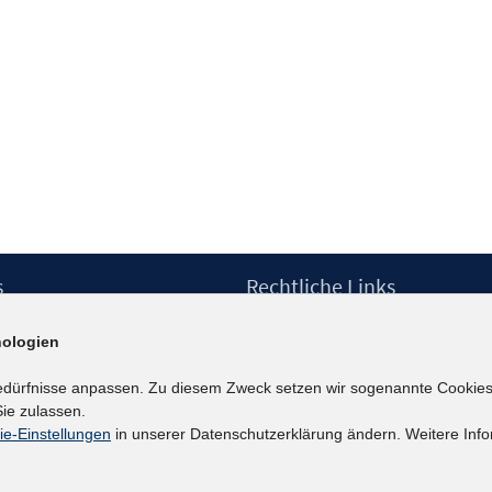
s
Rechtliche Links
Impressum
ologien
etter
Datenschutzerklärung
Erklärung zur Barrierefreiheit
edürfnisse anpassen. Zu diesem Zweck setzen wir sogenannte Cookies
Barrieren melden
ie zulassen.
ie-Einstellungen
in unserer Datenschutzerklärung ändern. Weitere Info