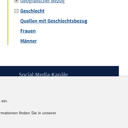
Geografischer Bezug
Geschlecht
Quellen mit Geschlechtsbezug
Frauen
Männer
Social-Media-Kanäle
BlueSky
YouTube
LinkedIn
 ein.
XING
kununu
rmationen finden Sie in unserer
Netiquette