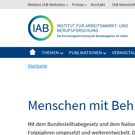
Springe
Weitere IAB Websites
Presse
Kontakt
IAB-Newslet
zum
Inhalt
THEMEN
PUBLIKATIONEN
VERANSTA
Startseite
Menschen mit Behi
Mit dem Bundesteilhabegesetz und dem Nation
Folgejahren umgesetzt und weiterentwickelt. D