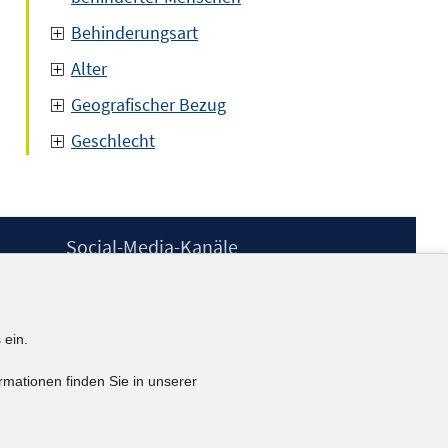
Behinderungsart
Alter
Geografischer Bezug
Geschlecht
Social-Media-Kanäle
BlueSky
YouTube
LinkedIn
 ein.
XING
kununu
rmationen finden Sie in unserer
Netiquette