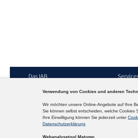
Footer
Das IAB
Service
Inhalt
Institut für Arbeitsmarkt- und
Presse
Verwendung von Cookies und anderen Techn
Berufsforschung (IAB) – unser Leitbild
IAB-Newsl
Institutsleitung
Kontakt
Wir möchten unsere Online-Angebote auf Ihre B
Graduiertenprogramm
Sie können selbst entscheiden, welche Cookies S
Befragungen
Ihre Einwilligung können Sie jederzeit unter
Cook
Projekte
Datenschutzerklärung
.
Wissenschaftlicher Beirat
Webanalysetool Matomo