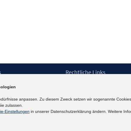
s
Rechtliche Links
Impressum
ologien
etter
Datenschutzerklärung
Erklärung zur Barrierefreiheit
edürfnisse anpassen. Zu diesem Zweck setzen wir sogenannte Cookies
Barrieren melden
ie zulassen.
ie-Einstellungen
in unserer Datenschutzerklärung ändern. Weitere Info