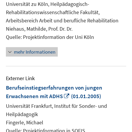
neuem
Universität zu Köln, Heilpädagogisch-
Fenster
Rehabilitationswissenschaftliche Fakultät,
öffnen
Arbeitsbereich Arbeit und berufliche Rehabilitation
Niehaus, Mathilde, Prof. Dr. Dr.
Quelle: Projektinformation der Uni Köln
mehr Informationen
Externer Link
Berufseinstiegserfahrungen von jungen
In
Erwachsenen mit ADHS
(01.01.2005)
neuem
Universität Frankfurt, Institut für Sonder- und
Fenster
Heilpädagogik
öffnen
Fingerle, Michael
Quelle: Projektinformation in SOFIS