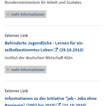
Bundesministerium für Arbeit und Soziales
öffnen
mehr Informationen
Externer Link
Behinderte Jugendliche - Lernen für ein
In
selbstbestimmtes Leben
(29.10.2010)
neuem
Institut der deutschen Wirtschaft Köln
Fenster
öffnen
mehr Informationen
Externer Link
Informationen zu der Initiative "job - Jobs ohne
In
Barrieren" (2007 bis 2010)
(21.10.2010)