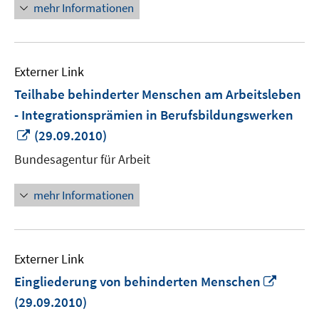
mehr Informationen
Externer Link
Teilhabe behinderter Menschen am Arbeitsleben
- Integrationsprämien in Berufsbildungswerken
In
(29.09.2010)
neuem
Bundesagentur für Arbeit
Fenster
öffnen
mehr Informationen
Externer Link
In
Eingliederung von behinderten Menschen
neuem
(29.09.2010)
Fenste