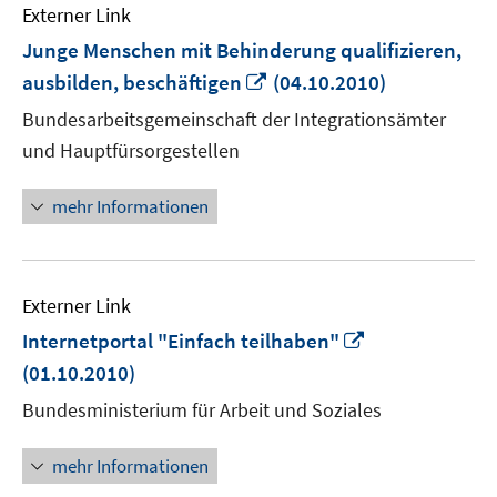
Externer Link
Junge Menschen mit Behinderung qualifizieren,
In
ausbilden, beschäftigen
(04.10.2010)
neuem
Bundesarbeitsgemeinschaft der Integrationsämter
Fenster
und Hauptfürsorgestellen
öffnen
mehr Informationen
Externer Link
In
Internetportal "Einfach teilhaben"
neuem
(01.10.2010)
Fenster
Bundesministerium für Arbeit und Soziales
öffnen
mehr Informationen