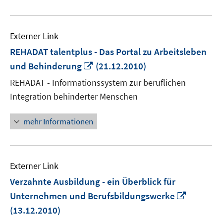
Externer Link
REHADAT talentplus - Das Portal zu Arbeitsleben
In
und Behinderung
(21.12.2010)
neuem
REHADAT - Informationssystem zur beruflichen
Fenster
Integration behinderter Menschen
öffnen
mehr Informationen
Externer Link
Verzahnte Ausbildung - ein Überblick für
In
Unternehmen und Berufsbildungswerke
neuem
(13.12.2010)
Fenster