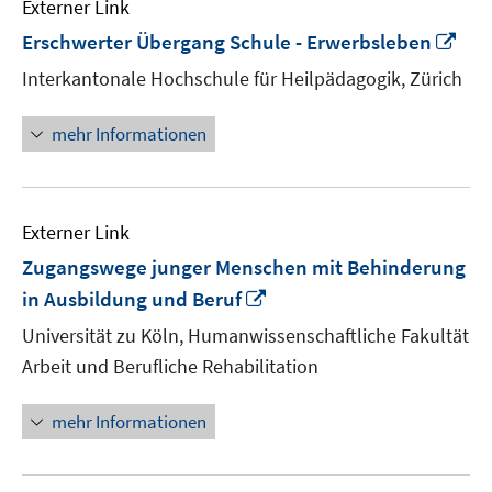
Externer Link
In
Erschwerter Übergang Schule - Erwerbsleben
ne
Interkantonale Hochschule für Heilpädagogik, Zürich
Fen
öff
mehr Informationen
Externer Link
Zugangswege junger Menschen mit Behinderung
In
in Ausbildung und Beruf
neuem
Universität zu Köln, Humanwissenschaftliche Fakultät
Fenster
Arbeit und Berufliche Rehabilitation
öffnen
mehr Informationen