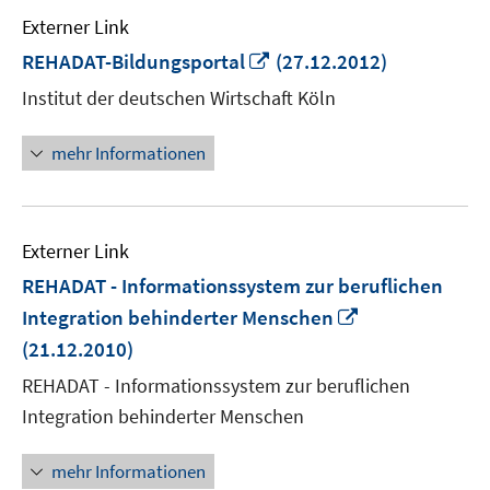
Externer Link
In
REHADAT-Bildungsportal
(27.12.2012)
neuem
Institut der deutschen Wirtschaft Köln
Fenster
öffnen
mehr Informationen
Externer Link
REHADAT - Informationssystem zur beruflichen
In
Integration behinderter Menschen
neuem
(21.12.2010)
Fenster
REHADAT - Informationssystem zur beruflichen
öffnen
Integration behinderter Menschen
mehr Informationen