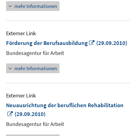
mehr Informationen
Externer Link
In
Förderung der Berufsausbildung
(29.09.2010)
neuem
Bundesagentur für Arbeit
Fenster
öffnen
mehr Informationen
Externer Link
Neuausrichtung der beruflichen Rehabilitation
In
(29.09.2010)
neuem
Bundesagentur für Arbeit
Fenster
öffnen