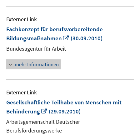
Externer Link
Fachkonzept für berufsvorbereitende
In
Bildungsmaßnahmen
(30.09.2010)
neuem
Bundesagentur für Arbeit
Fenster
öffnen
mehr Informationen
Externer Link
Gesellschaftliche Teilhabe von Menschen mit
In
Behinderung
(29.09.2010)
neuem
Arbeitsgemeinschaft Deutscher
Fenster
Berufsförderungswerke
öffnen