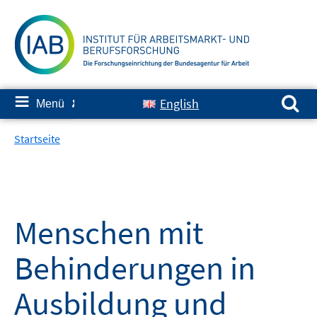
Springe
zum
Inhalt
Suchen nach:
≡
English
Menü
✘
Startseite
Menschen mit
Behinderungen in
Ausbildung und