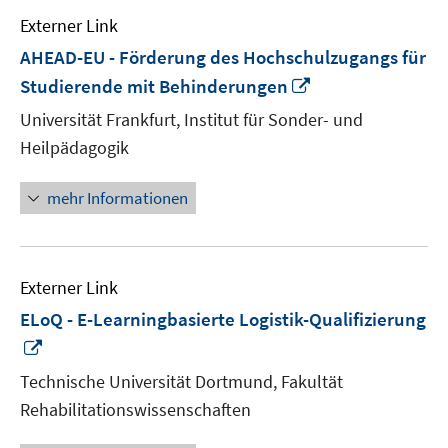
Externer Link
AHEAD-EU - Förderung des Hochschulzugangs für
In
Studierende mit Behinderungen
neuem
Universität Frankfurt, Institut für Sonder- und
Fenster
Heilpädagogik
öffnen
mehr Informationen
Externer Link
ELoQ - E-Learningbasierte Logistik-Qualifizierung
In
neuem
Technische Universität Dortmund, Fakultät
Fenster
Rehabilitationswissenschaften
öffnen