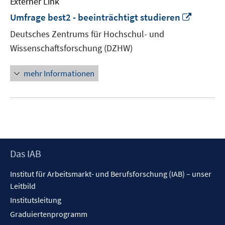
Externer Link
In
Umfrage best2 - beeinträchtigt studieren
neuem
Deutsches Zentrums für Hochschul- und
Fenster
Wissenschaftsforschung (DZHW)
öffnen
mehr Informationen
Footer
Das IAB
Inhalt
Institut für Arbeitsmarkt- und Berufsforschung (IAB) – unser
Leitbild
Institutsleitung
Graduiertenprogramm