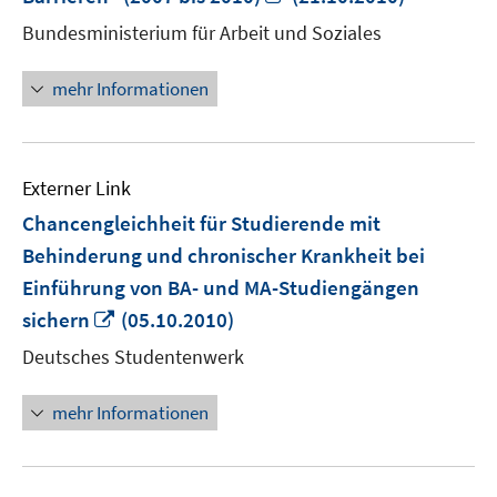
neuem
Bundesministerium für Arbeit und Soziales
Fenster
öffnen
mehr Informationen
Externer Link
Chancengleichheit für Studierende mit
Behinderung und chronischer Krankheit bei
Einführung von BA- und MA-Studiengängen
In
sichern
(05.10.2010)
neuem
Deutsches Studentenwerk
Fenster
öffnen
mehr Informationen