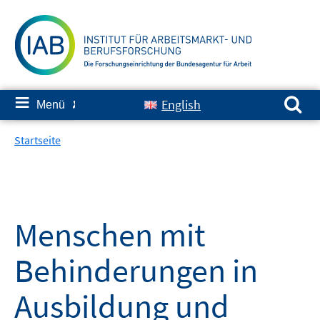
Springe
zum
Inhalt
Suchen nach:
≡
English
Menü
✘
Startseite
Menschen mit
Behinderungen in
Ausbildung und