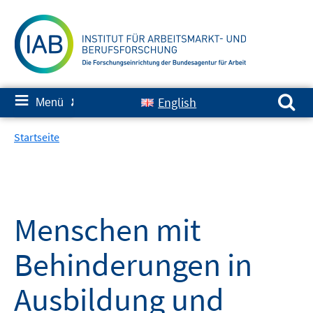
Springe
zum
Inhalt
Suchen nach:
≡
English
Menü
✘
Startseite
Menschen mit
Behinderungen in
Ausbildung und