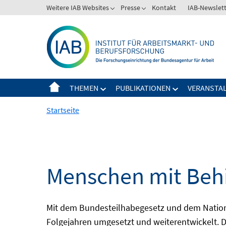
Springe
Weitere IAB Websites
Presse
Kontakt
IAB-Newslet
zum
Inhalt
THEMEN
PUBLIKATIONEN
VERANSTA
Startseite
Menschen mit Behi
Mit dem Bundesteilhabegesetz und dem Nation
Folgejahren umgesetzt und weiterentwickelt. D