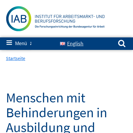
Springe
zum
Inhalt
Suchen nach:
≡
English
Menü
✘
Startseite
Menschen mit
Behinderungen in
Ausbildung und