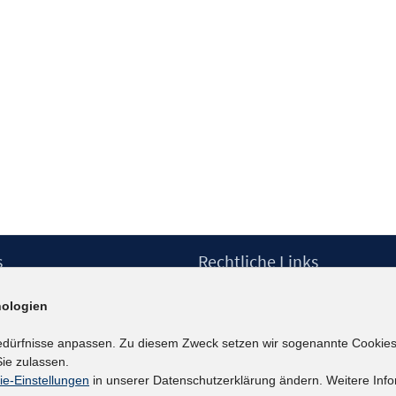
s
Rechtliche Links
Impressum
ologien
etter
Datenschutzerklärung
Erklärung zur Barrierefreiheit
edürfnisse anpassen. Zu diesem Zweck setzen wir sogenannte Cookies
Barrieren melden
ie zulassen.
ie-Einstellungen
in unserer Datenschutzerklärung ändern. Weitere Info