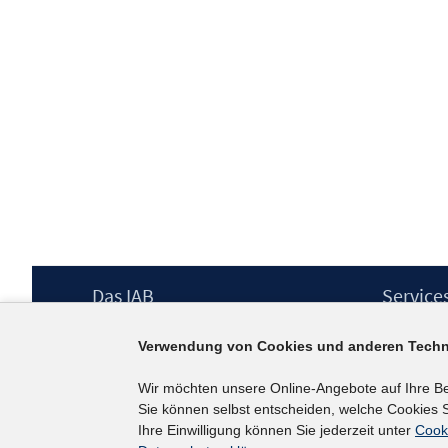
Footer
Das IAB
Service
Inhalt
Institut für Arbeitsmarkt- und
Presse
Verwendung von Cookies und anderen Techn
Berufsforschung (IAB) – unser Leitbild
IAB-Newsl
Institutsleitung
Kontakt
Wir möchten unsere Online-Angebote auf Ihre B
Graduiertenprogramm
Sie können selbst entscheiden, welche Cookies S
Befragungen
Ihre Einwilligung können Sie jederzeit unter
Cook