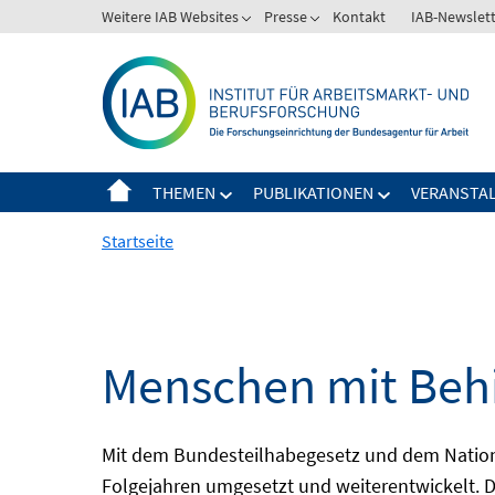
Springe
Weitere IAB Websites
Presse
Kontakt
IAB-Newslet
zum
Inhalt
THEMEN
PUBLIKATIONEN
VERANSTA
Startseite
Menschen mit Behi
Mit dem Bundesteilhabegesetz und dem Nation
Folgejahren umgesetzt und weiterentwickelt. D