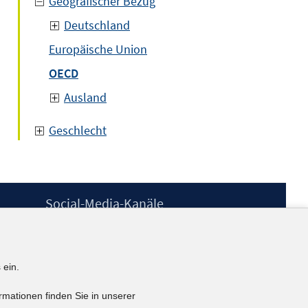
Geografischer Bezug
Deutschland
Europäische Union
OECD
Ausland
Geschlecht
Social-Media-Kanäle
BlueSky
YouTube
LinkedIn
 ein.
XING
kununu
rmationen finden Sie in unserer