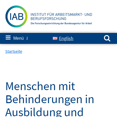
Springe
zum
Inhalt
Suchen nach:
≡
English
Menü
✘
Startseite
Menschen mit
Behinderungen in
Ausbildung und