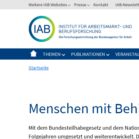
Springe
Weitere IAB Websites
Presse
Kontakt
IAB-Newslet
zum
Inhalt
THEMEN
PUBLIKATIONEN
VERANSTA
Startseite
Menschen mit Behi
Mit dem Bundesteilhabegesetz und dem Nation
Folgejahren umgesetzt und weiterentwickelt. D