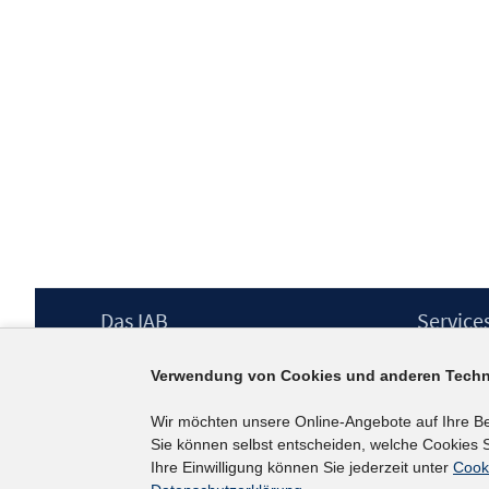
Footer
Das IAB
Service
Inhalt
Institut für Arbeitsmarkt- und
Presse
Verwendung von Cookies und anderen Techn
Berufsforschung (IAB) – unser Leitbild
IAB-Newsl
Institutsleitung
Kontakt
Wir möchten unsere Online-Angebote auf Ihre B
Graduiertenprogramm
Sie können selbst entscheiden, welche Cookies S
Befragungen
Ihre Einwilligung können Sie jederzeit unter
Cook