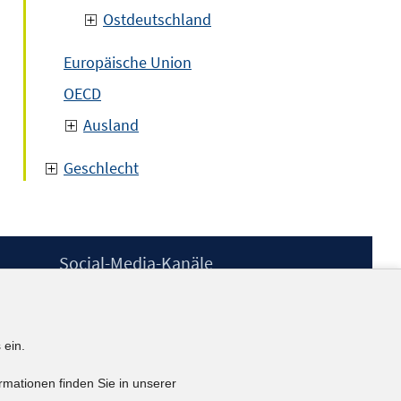
Ostdeutschland
Europäische Union
OECD
Ausland
Geschlecht
Social-Media-Kanäle
BlueSky
YouTube
LinkedIn
 ein.
XING
kununu
rmationen finden Sie in unserer