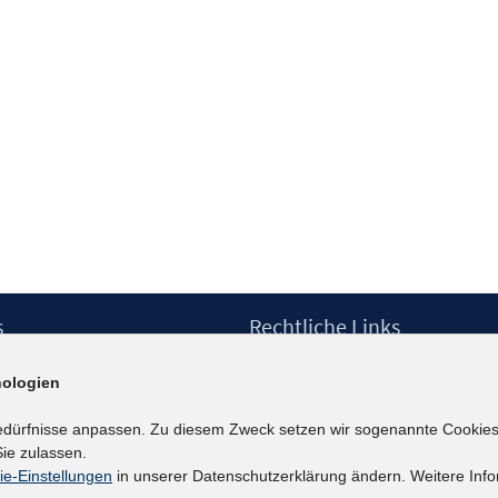
s
Rechtliche Links
Impressum
ologien
etter
Datenschutzerklärung
Erklärung zur Barrierefreiheit
edürfnisse anpassen. Zu diesem Zweck setzen wir sogenannte Cookies
Barrieren melden
ie zulassen.
ie-Einstellungen
in unserer Datenschutzerklärung ändern. Weitere Info