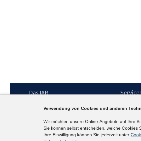
Footer
Das IAB
Service
Inhalt
Institut für Arbeitsmarkt- und
Presse
Verwendung von Cookies und anderen Techn
Berufsforschung (IAB) – unser Leitbild
IAB-Newsl
Institutsleitung
Kontakt
Wir möchten unsere Online-Angebote auf Ihre B
Graduiertenprogramm
Sie können selbst entscheiden, welche Cookies S
Befragungen
Ihre Einwilligung können Sie jederzeit unter
Cook