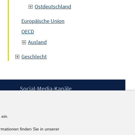
Ostdeutschland
Europäische Union
OECD
Ausland
Geschlecht
Social-Media-Kanäle
BlueSky
YouTube
LinkedIn
 ein.
XING
kununu
rmationen finden Sie in unserer