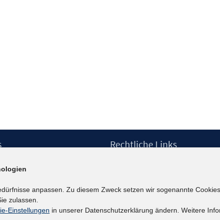
s
Rechtliche Links
Impressum
ologien
etter
Datenschutzerklärung
Erklärung zur Barrierefreiheit
edürfnisse anpassen. Zu diesem Zweck setzen wir sogenannte Cookies
Barrieren melden
ie zulassen.
ie-Einstellungen
in unserer Datenschutzerklärung ändern. Weitere Info