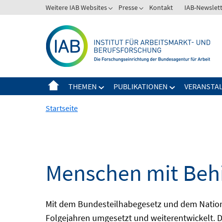
Springe
Weitere IAB Websites
Presse
Kontakt
IAB-Newslet
zum
Inhalt
THEMEN
PUBLIKATIONEN
VERANSTA
Startseite
Menschen mit Behi
Mit dem Bundesteilhabegesetz und dem Nation
Folgejahren umgesetzt und weiterentwickelt. D