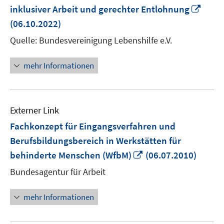
In
inklusiver Arbeit und gerechter Entlohnung
neu
(06.10.2022)
Fenst
Quelle: Bundesvereinigung Lebenshilfe e.V.
öffne
mehr Informationen
Externer Link
Fachkonzept für Eingangsverfahren und
Berufsbildungsbereich in Werkstätten für
In
behinderte Menschen (WfbM)
(06.07.2010)
neuem
Bundesagentur für Arbeit
Fenster
öffnen
mehr Informationen