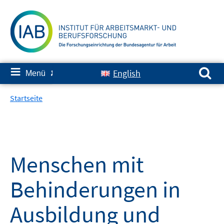
Springe
zum
Inhalt
Suchen nach:
≡
English
Menü
✘
Startseite
Menschen mit
Behinderungen in
Ausbildung und