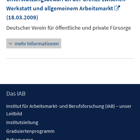
In
Werkstatt und allgemeinem Arbeitsmarkt
neuem
(18.03.2009)
Fenster
Deutscher Verein für öffentliche und private Fürsorge
öffnen
mehr Informationen
Footer
Das IAB
Inhalt
Institut für Arbeitsmarkt- und Berufsforschung (IAB) – unser
Leitbild
Institutsleitung
Graduiertenprogramm
Befragungen