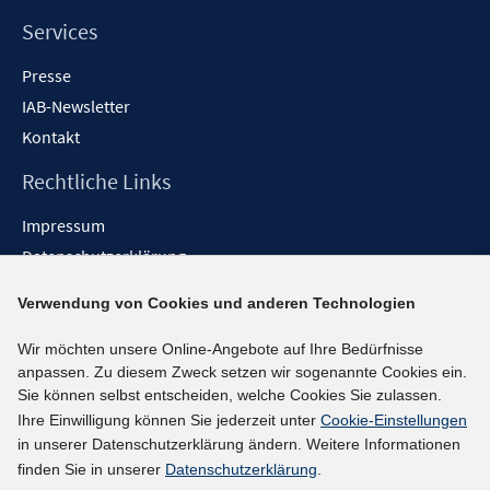
Services
Presse
IAB-Newsletter
Kontakt
Rechtliche Links
Impressum
Datenschutzerklärung
Erklärung zur Barrierefreiheit
Verwendung von Cookies und anderen Technologien
Barrieren melden
Wir möchten unsere Online-Angebote auf Ihre Bedürfnisse
Social-Media-Kanäle
anpassen. Zu diesem Zweck setzen wir sogenannte Cookies ein.
Sie können selbst entscheiden, welche Cookies Sie zulassen.
BlueSky
Ihre Einwilligung können Sie jederzeit unter
Cookie-Einstellungen
YouTube
in unserer Datenschutzerklärung ändern. Weitere Informationen
LinkedIn
finden Sie in unserer
Datenschutzerklärung
.