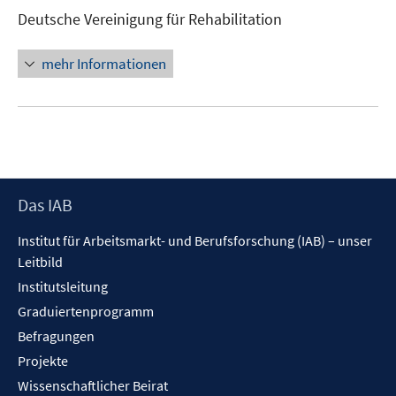
neuem
Deutsche Vereinigung für Rehabilitation
Fenster
öffnen
mehr Informationen
Footer
Das IAB
Inhalt
Institut für Arbeitsmarkt- und Berufsforschung (IAB) – unser
Leitbild
Institutsleitung
Graduiertenprogramm
Befragungen
Projekte
Wissenschaftlicher Beirat