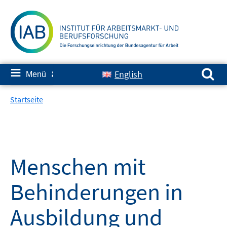
Springe
zum
Inhalt
Suchen nach:
≡
English
Menü
✘
Startseite
Menschen mit
Behinderungen in
Ausbildung und