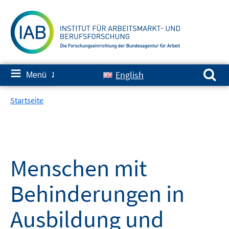
Springe
zum
Inhalt
Suchen nach:
≡
English
Menü
✘
Startseite
Menschen mit
Behinderungen in
Ausbildung und