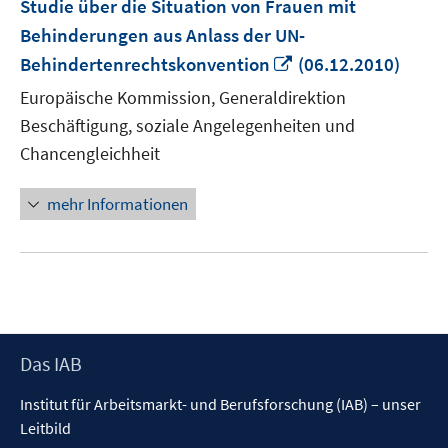
Studie über die Situation von Frauen mit
Behinderungen aus Anlass der UN-
In
Behindertenrechtskonvention
(06.12.2010)
neuem
Europäische Kommission, Generaldirektion
Fenster
Beschäftigung, soziale Angelegenheiten und
öffnen
Chancengleichheit
mehr Informationen
Footer
Das IAB
Inhalt
Institut für Arbeitsmarkt- und Berufsforschung (IAB) – unser
Leitbild