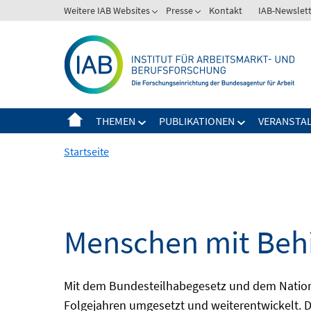
Springe
Weitere IAB Websites
Presse
Kontakt
IAB-Newslet
zum
Inhalt
THEMEN
PUBLIKATIONEN
VERANSTA
Startseite
Menschen mit Behi
Mit dem Bundesteilhabegesetz und dem Nation
Folgejahren umgesetzt und weiterentwickelt. D