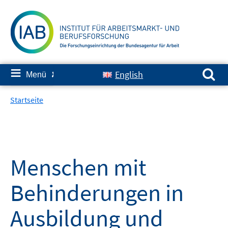
Springe
zum
Inhalt
Suchen nach:
≡
English
Menü
✘
Startseite
Menschen mit
Behinderungen in
Ausbildung und