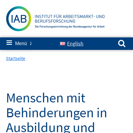
Springe
zum
Inhalt
Suchen nach:
≡
English
Menü
✘
Startseite
Menschen mit
Behinderungen in
Ausbildung und