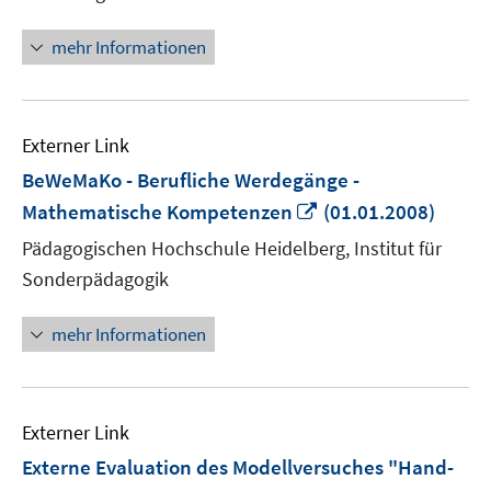
Fenster
öffnen
mehr Informationen
Externer Link
BeWeMaKo - Berufliche Werdegänge -
In
Mathematische Kompetenzen
(01.01.2008)
neuem
Pädagogischen Hochschule Heidelberg, Institut für
Fenster
Sonderpädagogik
öffnen
mehr Informationen
Externer Link
Externe Evaluation des Modellversuches "Hand-