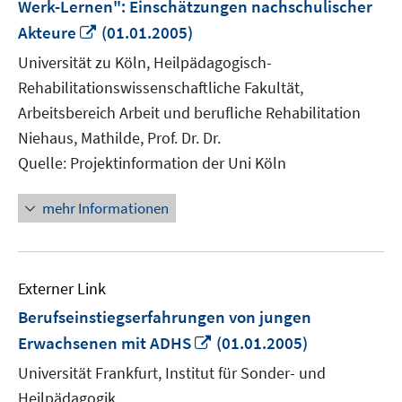
Werk-Lernen": Einschätzungen nachschulischer
In
Akteure
(01.01.2005)
neuem
Universität zu Köln, Heilpädagogisch-
Fenster
Rehabilitationswissenschaftliche Fakultät,
öffnen
Arbeitsbereich Arbeit und berufliche Rehabilitation
Niehaus, Mathilde, Prof. Dr. Dr.
Quelle: Projektinformation der Uni Köln
mehr Informationen
Externer Link
Berufseinstiegserfahrungen von jungen
In
Erwachsenen mit ADHS
(01.01.2005)
neuem
Universität Frankfurt, Institut für Sonder- und
Fenster
Heilpädagogik