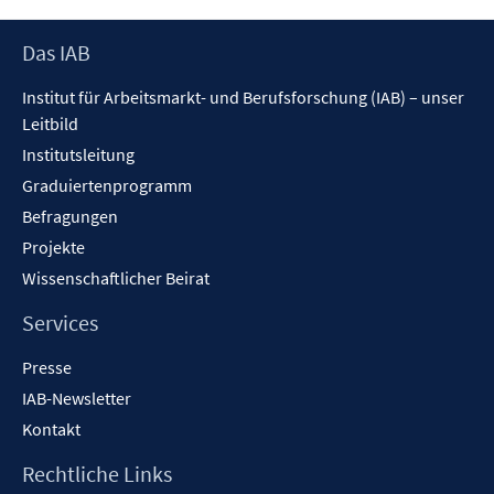
Footer
Das IAB
Inhalt
Institut für Arbeitsmarkt- und Berufsforschung (IAB) – unser
Leitbild
Institutsleitung
Graduiertenprogramm
Befragungen
Projekte
Wissenschaftlicher Beirat
Services
Presse
IAB-Newsletter
Kontakt
Rechtliche Links