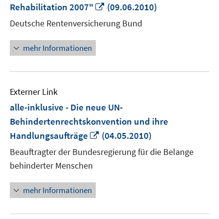
In
Rehabilitation 2007"
(09.06.2010)
neuem
Deutsche Rentenversicherung Bund
Fenster
öffnen
mehr Informationen
Externer Link
alle-inklusive - Die neue UN-
Behindertenrechtskonvention und ihre
In
Handlungsaufträge
(04.05.2010)
neuem
Beauftragter der Bundesregierung für die Belange
Fenster
behinderter Menschen
öffnen
mehr Informationen