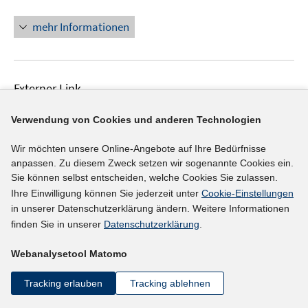
mehr Informationen
Externer Link
Zweijahres-Nachbefragung aus den
Verwendung von Cookies und anderen Technologien
In
Berufsförderungswerken
(26.01.2010)
neuem
Wir möchten unsere Online-Angebote auf Ihre Bedürfnisse
Arbeitsgemeinschaft Deutscher
Fenster
anpassen. Zu diesem Zweck setzen wir sogenannte Cookies ein.
Berufsförderungswerke
öffnen
Sie können selbst entscheiden, welche Cookies Sie zulassen.
Ihre Einwilligung können Sie jederzeit unter
Cookie-Einstellungen
mehr Informationen
in unserer Datenschutzerklärung ändern. Weitere Informationen
finden Sie in unserer
Datenschutzerklärung
.
Webanalysetool Matomo
Tracking erlauben
Tracking ablehnen
1
2
>