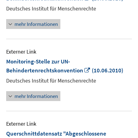
neuem
Deutsches Institut für Menschenrechte
Fenster
öffnen
mehr Informationen
Externer Link
Monitoring-Stelle zur UN-
In
Behindertenrechtskonvention
(10.06.2010)
neuem
Deutsches Institut für Menschenrechte
Fenster
öffnen
mehr Informationen
Externer Link
Querschnittdatensatz "Abgeschlossene