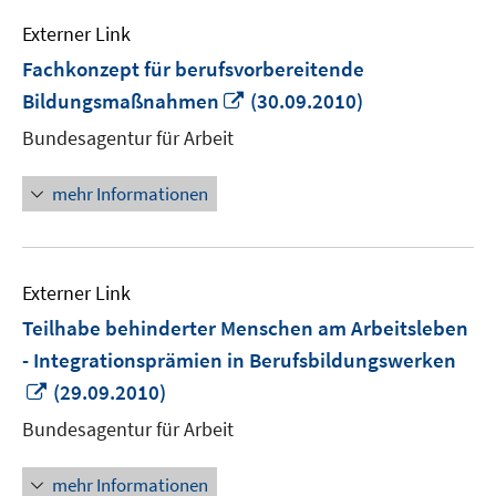
Externer Link
Fachkonzept für berufsvorbereitende
In
Bildungsmaßnahmen
(30.09.2010)
neuem
Bundesagentur für Arbeit
Fenster
öffnen
mehr Informationen
Externer Link
Teilhabe behinderter Menschen am Arbeitsleben
- Integrationsprämien in Berufsbildungswerken
In
(29.09.2010)
neuem
Bundesagentur für Arbeit
Fenster
öffnen
mehr Informationen