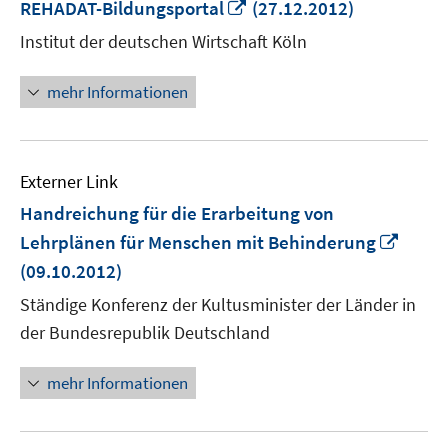
In
REHADAT-Bildungsportal
(27.12.2012)
neuem
Institut der deutschen Wirtschaft Köln
Fenster
öffnen
mehr Informationen
Externer Link
Handreichung für die Erarbeitung von
In
Lehrplänen für Menschen mit Behinderung
neue
(09.10.2012)
Fenst
Ständige Konferenz der Kultusminister der Länder in
öffne
der Bundesrepublik Deutschland
mehr Informationen