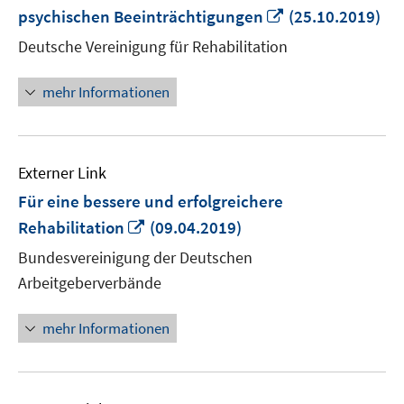
In
psychischen Beeinträchtigungen
(25.10.2019)
neuem
Deutsche Vereinigung für Rehabilitation
Fenster
öffnen
mehr Informationen
Externer Link
Für eine bessere und erfolgreichere
In
Rehabilitation
(09.04.2019)
neuem
Bundesvereinigung der Deutschen
Fenster
Arbeitgeberverbände
öffnen
mehr Informationen