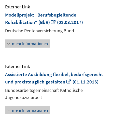
Externer Link
Modellprojekt „Berufsbegleitende
In
Rehabilitation“ (BbR)
(02.03.2017)
neuem
Deutsche Rentenversicherung Bund
Fenster
öffnen
mehr Informationen
Externer Link
Assistierte Ausbildung flexibel, bedarfsgerecht
In
und praxistauglich gestalten
(01.11.2016)
neuem
Bundesarbeitsgemeinschaft Katholische
Fenster
Jugendsozialarbeit
öffnen
mehr Informationen