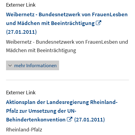
Externer Link
Weibernetz - Bundesnetzwerk von FrauenLesben
In
und Mädchen mit Beeinträchtigung
neuem
(27.01.2011)
Fenster
Weibernetz - Bundesnetzwerk von FrauenLesben und
öffnen
Mädchen mit Beeinträchtigung
mehr Informationen
Externer Link
Aktionsplan der Landesregierung Rheinland-
Pfalz zur Umsetzung der UN-
In
Behindertenkonvention
(27.01.2011)
neuem
Rheinland-Pfalz
Fenster