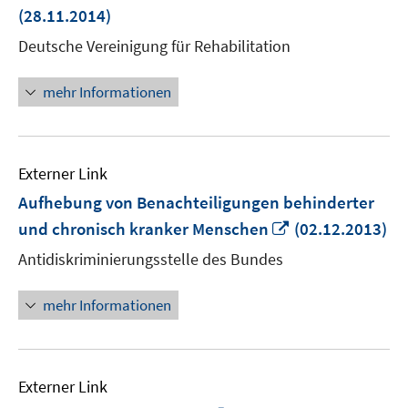
neuem
(28.11.2014)
Fenster
Deutsche Vereinigung für Rehabilitation
öffnen
mehr Informationen
Externer Link
Aufhebung von Benachteiligungen behinderter
In
und chronisch kranker Menschen
(02.12.2013)
neuem
Antidiskriminierungsstelle des Bundes
Fenster
öffnen
mehr Informationen
Externer Link