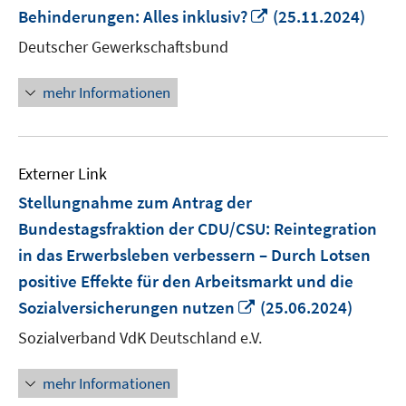
In
Behinderungen: Alles inklusiv?
(25.11.2024)
neuem
Deutscher Gewerkschaftsbund
Fenster
öffnen
mehr Informationen
Externer Link
Stellungnahme zum Antrag der
Bundestagsfraktion der CDU/CSU: Reintegration
in das Erwerbsleben verbessern – Durch Lotsen
positive Effekte für den Arbeitsmarkt und die
In
Sozialversicherungen nutzen
(25.06.2024)
neuem
Sozialverband VdK Deutschland e.V.
Fenster
öffnen
mehr Informationen