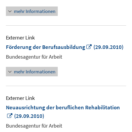
mehr Informationen
Externer Link
In
Förderung der Berufsausbildung
(29.09.2010)
neuem
Bundesagentur für Arbeit
Fenster
öffnen
mehr Informationen
Externer Link
Neuausrichtung der beruflichen Rehabilitation
In
(29.09.2010)
neuem
Bundesagentur für Arbeit
Fenster