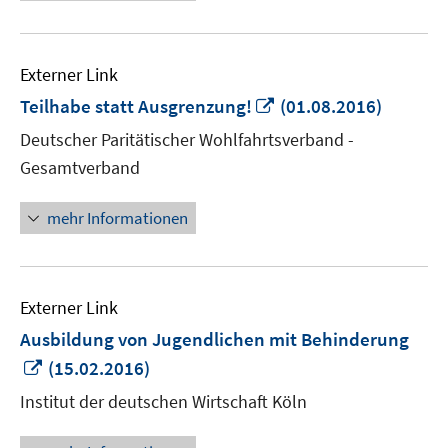
Externer Link
In
Teilhabe statt Ausgrenzung!
(01.08.2016)
neuem
Deutscher Paritätischer Wohlfahrtsverband -
Fenster
Gesamtverband
öffnen
mehr Informationen
Externer Link
Ausbildung von Jugendlichen mit Behinderung
In
(15.02.2016)
neuem
Institut der deutschen Wirtschaft Köln
Fenster
öffnen