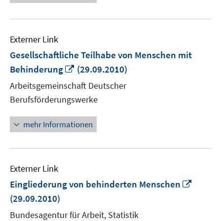
Externer Link
Gesellschaftliche Teilhabe von Menschen mit
In
Behinderung
(29.09.2010)
neuem
Arbeitsgemeinschaft Deutscher
Fenster
Berufsförderungswerke
öffnen
mehr Informationen
Externer Link
In
Eingliederung von behinderten Menschen
neuem
(29.09.2010)
Fenste
Bundesagentur für Arbeit, Statistik
öffnen