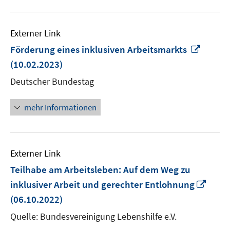
Externer Link
In
Förderung eines inklusiven Arbeitsmarkts
neue
(10.02.2023)
Fenste
Deutscher Bundestag
öffnen
mehr Informationen
Externer Link
Teilhabe am Arbeitsleben: Auf dem Weg zu
In
inklusiver Arbeit und gerechter Entlohnung
neu
(06.10.2022)
Fenst
Quelle: Bundesvereinigung Lebenshilfe e.V.
öffne