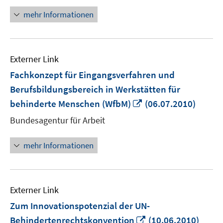
öffnen
mehr Informationen
Externer Link
Fachkonzept für Eingangsverfahren und
Berufsbildungsbereich in Werkstätten für
In
behinderte Menschen (WfbM)
(06.07.2010)
neuem
Bundesagentur für Arbeit
Fenster
öffnen
mehr Informationen
Externer Link
Zum Innovationspotenzial der UN-
In
Behindertenrechtskonvention
(10.06.2010)