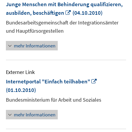
Junge Menschen mit Behinderung qualifizieren,
In
ausbilden, beschäftigen
(04.10.2010)
neuem
Bundesarbeitsgemeinschaft der Integrationsämter
Fenster
und Hauptfürsorgestellen
öffnen
mehr Informationen
Externer Link
In
Internetportal "Einfach teilhaben"
neuem
(01.10.2010)
Fenster
Bundesministerium für Arbeit und Soziales
öffnen
mehr Informationen