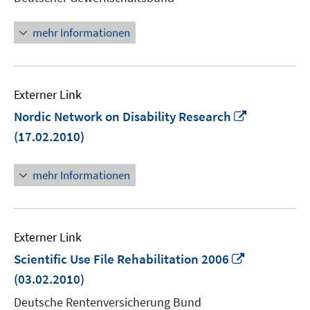
Fenster
öffnen
mehr Informationen
Externer Link
In
Nordic Network on Disability Research
neuem
(17.02.2010)
Fenster
öffnen
mehr Informationen
Externer Link
In
Scientific Use File Rehabilitation 2006
neuem
(03.02.2010)
Fenster
Deutsche Rentenversicherung Bund
öffnen