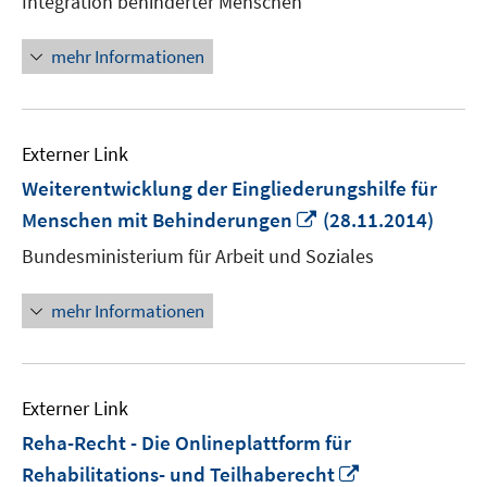
Integration behinderter Menschen
öffnen
mehr Informationen
Externer Link
Weiterentwicklung der Eingliederungshilfe für
In
Menschen mit Behinderungen
(28.11.2014)
neuem
Bundesministerium für Arbeit und Soziales
Fenster
öffnen
mehr Informationen
Externer Link
Reha-Recht - Die Onlineplattform für
In
Rehabilitations- und Teilhaberecht