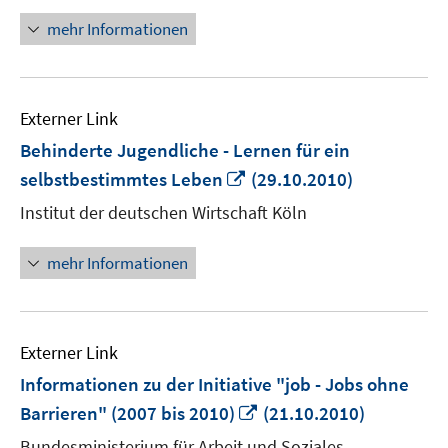
öffnen
mehr Informationen
Externer Link
Behinderte Jugendliche - Lernen für ein
In
selbstbestimmtes Leben
(29.10.2010)
neuem
Institut der deutschen Wirtschaft Köln
Fenster
öffnen
mehr Informationen
Externer Link
Informationen zu der Initiative "job - Jobs ohne
In
Barrieren" (2007 bis 2010)
(21.10.2010)
neuem
Bundesministerium für Arbeit und Soziales