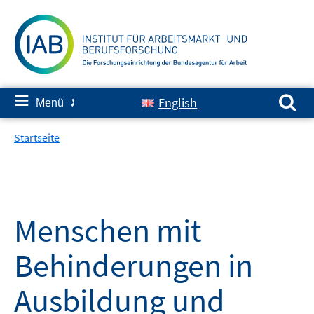
Springe
zum
Inhalt
Suchen nach:
≡
English
Menü
✘
Startseite
Menschen mit
Behinderungen in
Ausbildung und