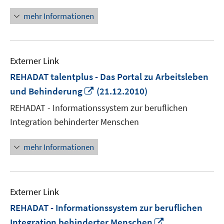
öffnen
mehr Informationen
Externer Link
REHADAT talentplus - Das Portal zu Arbeitsleben
In
und Behinderung
(21.12.2010)
neuem
REHADAT - Informationssystem zur beruflichen
Fenster
Integration behinderter Menschen
öffnen
mehr Informationen
Externer Link
REHADAT - Informationssystem zur beruflichen
In
Integration behinderter Menschen