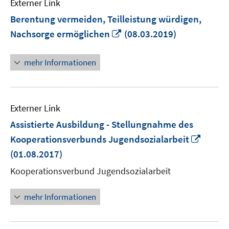
Externer Link
Berentung vermeiden, Teilleistung würdigen,
In
Nachsorge ermöglichen
(08.03.2019)
neuem
Fenster
mehr Informationen
öffnen
Externer Link
Assistierte Ausbildung - Stellungnahme des
In
Kooperationsverbunds Jugendsozialarbeit
neue
(01.08.2017)
Fenste
Kooperationsverbund Jugendsozialarbeit
öffnen
mehr Informationen