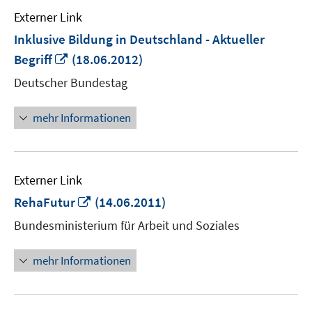
Externer Link
Inklusive Bildung in Deutschland - Aktueller
In
Begriff
(18.06.2012)
neuem
Deutscher Bundestag
Fenster
öffnen
mehr Informationen
Externer Link
In
RehaFutur
(14.06.2011)
neuem
Bundesministerium für Arbeit und Soziales
Fenster
öffnen
mehr Informationen