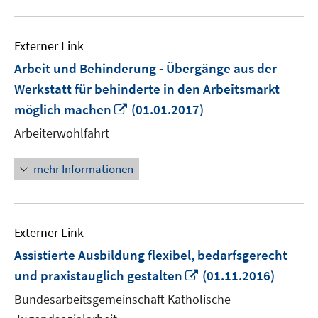
Externer Link
Arbeit und Behinderung - Übergänge aus der
Werkstatt für behinderte in den Arbeitsmarkt
In
möglich machen
(01.01.2017)
neuem
Arbeiterwohlfahrt
Fenster
öffnen
mehr Informationen
Externer Link
Assistierte Ausbildung flexibel, bedarfsgerecht
In
und praxistauglich gestalten
(01.11.2016)
neuem
Bundesarbeitsgemeinschaft Katholische
Fenster