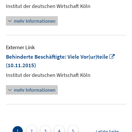
neuem
Institut der deutschen Wirtschaft Köln
Fenster
öffnen
mehr Informationen
Externer Link
In
Behinderte Beschäftigte: Viele Vor(ur)teile
neuem
(10.11.2015)
Fenste
Institut der deutschen Wirtschaft Köln
öffnen
mehr Informationen
1
2
3
4
5
...
Letzte Seite