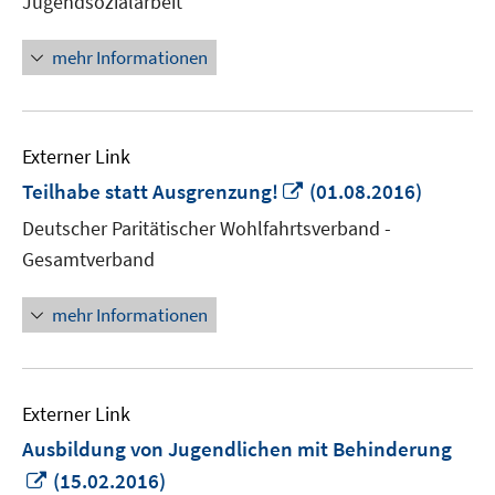
Jugendsozialarbeit
öffnen
mehr Informationen
Externer Link
In
Teilhabe statt Ausgrenzung!
(01.08.2016)
neuem
Deutscher Paritätischer Wohlfahrtsverband -
Fenster
Gesamtverband
öffnen
mehr Informationen
Externer Link
Ausbildung von Jugendlichen mit Behinderung
In
(15.02.2016)