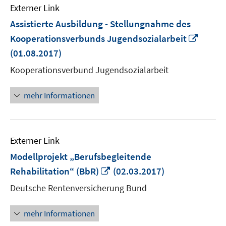
Externer Link
Assistierte Ausbildung - Stellungnahme des
In
Kooperationsverbunds Jugendsozialarbeit
neue
(01.08.2017)
Fenste
Kooperationsverbund Jugendsozialarbeit
öffnen
mehr Informationen
Externer Link
Modellprojekt „Berufsbegleitende
In
Rehabilitation“ (BbR)
(02.03.2017)
neuem
Deutsche Rentenversicherung Bund
Fenster
öffnen
mehr Informationen