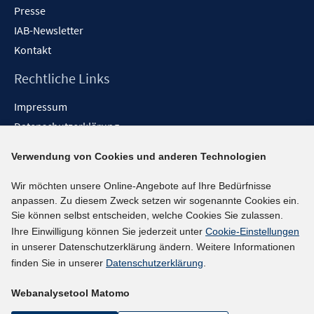
Presse
IAB-Newsletter
Kontakt
Rechtliche Links
Impressum
Datenschutzerklärung
Erklärung zur Barrierefreiheit
Verwendung von Cookies und anderen Technologien
Barrieren melden
Wir möchten unsere Online-Angebote auf Ihre Bedürfnisse
Social-Media-Kanäle
anpassen. Zu diesem Zweck setzen wir sogenannte Cookies ein.
Sie können selbst entscheiden, welche Cookies Sie zulassen.
BlueSky
Ihre Einwilligung können Sie jederzeit unter
Cookie-Einstellungen
YouTube
in unserer Datenschutzerklärung ändern. Weitere Informationen
LinkedIn
finden Sie in unserer
Datenschutzerklärung
.
XING
Webanalysetool Matomo
kununu