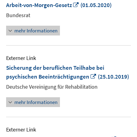
In
Arbeit-von-Morgen-Gesetz
(01.05.2020)
neuem
Bundesrat
Fenster
öffnen
mehr Informationen
Externer Link
Sicherung der beruflichen Teilhabe bei
In
psychischen Beeinträchtigungen
(25.10.2019)
neuem
Deutsche Vereinigung für Rehabilitation
Fenster
öffnen
mehr Informationen
Externer Link