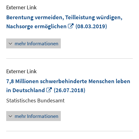
Externer Link
Berentung vermeiden, Teilleistung würdigen,
In
Nachsorge ermöglichen
(08.03.2019)
neuem
Fenster
mehr Informationen
öffnen
Externer Link
7,8 Millionen schwerbehinderte Menschen leben
In
in Deutschland
(26.07.2018)
neuem
Statistisches Bundesamt
Fenster
öffnen
mehr Informationen