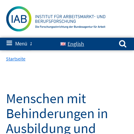
Springe
zum
Inhalt
Suchen nach:
≡
English
Menü
✘
Startseite
Menschen mit
Behinderungen in
Ausbildung und