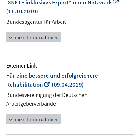
In
IXNET - inklusives Expert*innen Netzwerk
neuem
(11.10.2019)
Fenster
Bundesagentur für Arbeit
öffnen
mehr Informationen
Externer Link
Für eine bessere und erfolgreichere
In
Rehabilitation
(09.04.2019)
neuem
Bundesvereinigung der Deutschen
Fenster
Arbeitgeberverbände
öffnen
mehr Informationen