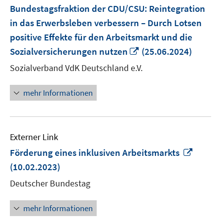
Bundestagsfraktion der CDU/CSU: Reintegration
in das Erwerbsleben verbessern – Durch Lotsen
positive Effekte für den Arbeitsmarkt und die
In
Sozialversicherungen nutzen
(25.06.2024)
neuem
Sozialverband VdK Deutschland e.V.
Fenster
öffnen
mehr Informationen
Externer Link
In
Förderung eines inklusiven Arbeitsmarkts
neue
(10.02.2023)
Fenste
Deutscher Bundestag
öffnen
mehr Informationen