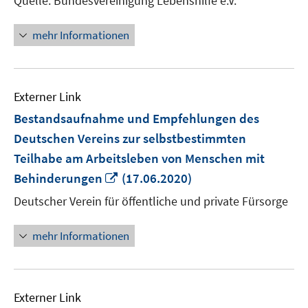
Quelle: Bundesvereinigung Lebenshilfe e.V.
öffne
mehr Informationen
Externer Link
Bestandsaufnahme und Empfehlungen des
Deutschen Vereins zur selbstbestimmten
Teilhabe am Arbeitsleben von Menschen mit
In
Behinderungen
(17.06.2020)
neuem
Deutscher Verein für öffentliche und private Fürsorge
Fenster
öffnen
mehr Informationen
Externer Link