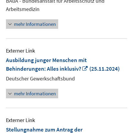
BAuA - Bundesanstalt für Arbeitsschutz und
öffne
Arbeitsmedizin
mehr Informationen
Externer Link
Ausbildung junger Menschen mit
In
Behinderungen: Alles inklusiv?
(25.11.2024)
neuem
Deutscher Gewerkschaftsbund
Fenster
öffnen
mehr Informationen
Externer Link
Stellungnahme zum Antrag der