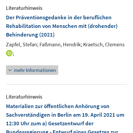
e
e
e
Literaturhinweis
m
n
n
F
Der Präventionsgedanke in der beruflichen
s
e
Rehabilitation von Menschen mit (drohender)
t
n
e
Behinderung
(2021)
s
r
t
Zapfel, Stefan;
Faßmann, Hendrik;
Kraetsch, Clemens
ö
e
I
;
f
r
n
f
ö
n
n
mehr Informationen
f
e
e
f
u
n
n
e
e
m
Literaturhinweis
n
F
Materialien zur öffentlichen Anhörung von
e
Sachverständigen in Berlin am 19. April 2021 um
n
12:30 Uhr zum a) Gesetzentwurf der
s
t
Bundesregierung - Entwurf eines Gesetzes zur