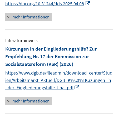
I
https://doi.org/10.31244/dds.2025.04.08
n
n
mehr Informationen
e
u
e
Literaturhinweis
m
F
Kürzungen in der Eingliederungshilfe? Zur
e
Empfehlung Nr. 17 der Kommission zur
n
Sozialstaatsreform (KSR)
(2026)
s
t
https://www.dgb.de/fileadmin/download_center/Stud
e
ien/Arbeitsmarkt_Aktuell/DGB_K%C3%BCrzungen_in
r
I
_der_Eingliederungshilfe_final.pdf
ö
n
f
n
mehr Informationen
f
e
n
u
e