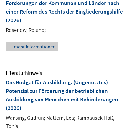
Forderungen der Kommunen und Länder nach
s
n
einer Reform des Rechts der Eingliederungshilfe
t
s
e
(2026)
t
r
e
Rosenow, Roland;
ö
r
f
ö
mehr Informationen
f
f
n
f
e
n
n
e
Literaturhinweis
n
Das Budget für Ausbildung. (Ungenutztes)
Potenzial zur Förderung der betrieblichen
Ausbildung von Menschen mit Behinderungen
(2026)
Wansing, Gudrun;
Mattern, Lea;
Rambausek-Haß,
Tonia;