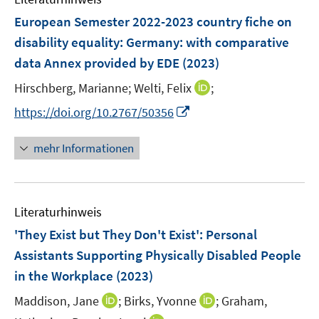
n
e
F
European Semester 2022-2023 country fiche on
s
n
e
t
disability equality: Germany
:
with comparative
s
n
e
data Annex provided by EDE
t
(2023)
s
r
e
t
I
Hirschberg, Marianne;
Welti, Felix
;
ö
r
e
n
f
I
https://doi.org/10.2767/50356
ö
r
n
f
n
f
ö
e
n
n
f
mehr Informationen
f
u
e
e
n
f
e
n
u
e
n
m
e
n
e
F
Literaturhinweis
m
n
e
F
'They Exist but They Don't Exist': Personal
n
e
Assistants Supporting Physically Disabled People
s
n
in the Workplace
(2023)
t
s
e
t
I
I
Maddison, Jane
;
Birks, Yvonne
;
Graham,
r
e
n
n