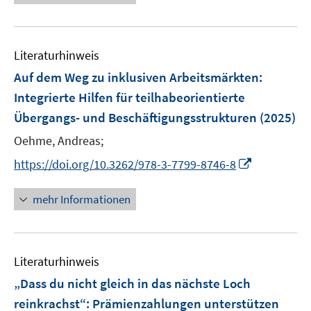
ö
n
n
f
f
e
e
n
f
n
n
e
n
Literaturhinweis
n
e
Auf dem Weg zu inklusiven Arbeitsmärkten
:
n
Integrierte Hilfen für teilhabeorientierte
Übergangs- und Beschäftigungsstrukturen
(2025)
Oehme, Andreas;
I
https://doi.org/10.3262/978-3-7799-8746-8
n
n
mehr Informationen
e
u
e
Literaturhinweis
m
F
„Dass du nicht gleich in das nächste Loch
e
reinkrachst“: Prämienzahlungen unterstützen