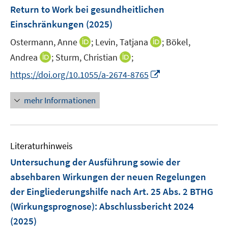
n
Return to Work bei gesundheitlichen
s
Einschränkungen
(2025)
t
e
I
I
Ostermann, Anne
;
Levin, Tatjana
;
Bökel,
r
n
n
I
I
Andrea
;
Sturm, Christian
;
ö
n
n
n
n
I
f
https://doi.org/10.1055/a-2674-8765
e
e
n
n
n
f
u
u
e
e
n
n
mehr Informationen
e
e
u
u
e
e
m
m
e
e
u
n
F
F
m
m
e
e
e
F
F
Literaturhinweis
m
n
n
e
e
F
Untersuchung der Ausführung sowie der
s
s
n
n
e
t
t
absehbaren Wirkungen der neuen Regelungen
s
s
n
e
e
der Eingliederungshilfe nach Art. 25 Abs. 2 BTHG
t
t
s
r
r
e
e
(Wirkungsprognose)
:
Abschlussbericht 2024
t
ö
ö
r
r
e
(2025)
f
f
ö
ö