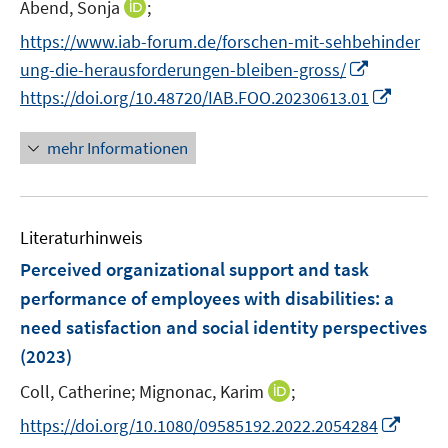
I
Abend, Sonja
;
r
n
https://www.iab-forum.de/forschen-mit-sehbehinder
ö
n
I
ung-die-herausforderungen-bleiben-gross/
f
e
n
f
I
https://doi.org/10.48720/IAB.FOO.20230613.01
u
n
n
n
e
e
e
n
mehr Informationen
m
u
n
e
F
e
u
e
m
e
n
F
Literaturhinweis
m
s
e
F
Perceived organizational support and task
t
n
e
e
performance of employees with disabilities: a
s
n
r
need satisfaction and social identity perspectives
t
s
ö
e
(2023)
t
f
r
e
f
I
Coll, Catherine;
Mignonac, Karim
;
ö
r
n
n
I
https://doi.org/10.1080/09585192.2022.2054284
f
ö
e
n
n