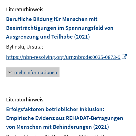
e
n
Literaturhinweis
m
F
Berufliche Bildung für Menschen mit
e
Beeinträchtigungen im Spannungsfeld von
n
Ausgrenzung und Teilhabe
(2021)
s
t
Bylinski, Ursula;
e
I
https://nbn-resolving.org/urn:nbn:de:0035-0873-9
r
n
ö
n
mehr Informationen
f
e
f
u
n
e
e
Literaturhinweis
m
n
F
Erfolgsfaktoren betrieblicher Inklusion
:
e
Empirische Evidenz aus REHADAT-Befragungen
n
von Menschen mit Behinderungen
(2021)
s