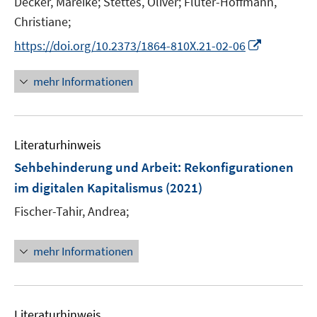
t
Decker, Mareike;
Stettes, Oliver;
Flüter-Hoffmann,
e
Christiane;
r
I
https://doi.org/10.2373/1864-810X.21-02-06
ö
n
f
n
mehr Informationen
f
e
n
u
e
e
n
Literaturhinweis
m
F
Sehbehinderung und Arbeit
:
Rekonfigurationen
e
im digitalen Kapitalismus
(2021)
n
Fischer-Tahir, Andrea;
s
t
e
mehr Informationen
r
ö
f
Literaturhinweis
f