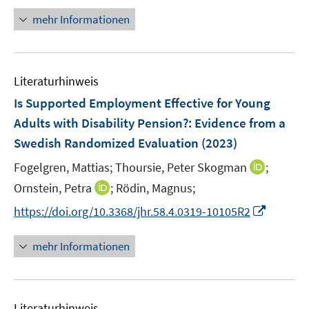
f
f
n
e
n
n
mehr Informationen
f
u
e
e
n
e
u
n
e
m
e
n
F
Literaturhinweis
m
e
F
Is Supported Employment Effective for Young
n
e
Adults with Disability Pension?: Evidence from a
s
n
Swedish Randomized Evaluation
(2023)
t
s
e
t
I
Fogelgren, Mattias;
Thoursie, Peter Skogman
;
r
e
n
I
Ornstein, Petra
;
Rödin, Magnus;
ö
r
n
n
f
I
https://doi.org/10.3368/jhr.58.4.0319-10105R2
ö
e
n
f
n
f
u
e
n
n
mehr Informationen
f
e
u
e
e
n
m
e
n
u
e
F
m
e
n
e
F
Literaturhinweis
m