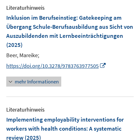
e
n
Literaturhinweis
m
F
Inklusion im Berufseinstieg
:
Gatekeeping am
e
Übergang Schule-Berufsausbildung aus Sicht von
n
Auszubildenden mit Lernbeeinträchtigungen
s
(2025)
t
e
Beer, Mareike;
r
I
https://doi.org/10.3278/9783763977505
ö
n
f
n
mehr Informationen
f
e
n
u
e
e
n
Literaturhinweis
m
F
Implementing employability interventions for
e
workers with health conditions: A systematic
n
review
(2025)
s