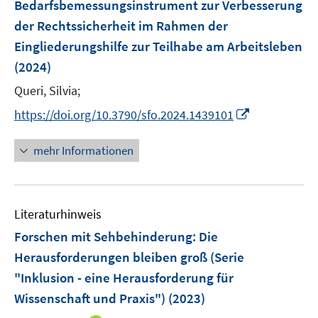
Bedarfsbemessungsinstrument zur Verbesserung
s
n
der Rechtssicherheit im Rahmen der
t
s
e
Eingliederungshilfe zur Teilhabe am Arbeitsleben
t
r
e
(2024)
ö
r
Queri, Silvia;
f
ö
f
I
https://doi.org/10.3790/sfo.2024.1439101
f
n
n
f
e
n
n
mehr Informationen
n
e
e
u
n
e
Literaturhinweis
m
F
Forschen mit Sehbehinderung: Die
e
Herausforderungen bleiben groß (Serie
n
"Inklusion - eine Herausforderung für
s
Wissenschaft und Praxis")
(2023)
t
e