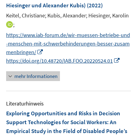
r
e
Hiesinger und Alexander Kubis)
(2022)
t
ö
r
e
Keitel, Christiane;
Kubis, Alexander;
Hiesinger, Karolin
f
ö
r
I
f
;
f
ö
n
n
f
https://www.iab-forum.de/wir-muessen-betriebe-und
f
n
e
n
f
-menschen-mit-schwerbehinderungen-besser-zusam
e
n
e
n
I
menbringen/
u
n
e
n
I
https://doi.org/10.48720/IAB.FOO.20220524.01
e
n
n
n
m
e
n
F
mehr Informationen
u
e
e
e
u
n
m
e
s
F
Literaturhinweis
m
t
e
F
e
Exploring Opportunities and Risks in Decision
n
e
r
Support Technologies for Social Workers
:
An
s
n
ö
Empirical Study in the Field of Disabled People’s
t
s
f