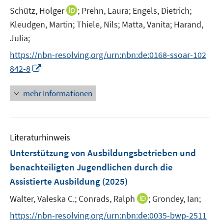
r
f
f
I
Schütz, Holger
;
Prehn, Laura;
Engels, Dietrich;
f
f
ö
n
n
n
f
f
Kleudgen, Martin;
Thiele, Nils;
Matta, Vanita;
Harand,
f
e
e
n
n
n
Julia;
f
n
n
e
e
e
n
https://nbn-resolving.org/urn:nbn:de:0168-ssoar-102
u
n
n
e
I
842-8
e
n
n
m
n
F
mehr Informationen
e
e
u
n
e
s
Literaturhinweis
m
t
F
e
Unterstützung von Ausbildungsbetrieben und
e
r
benachteiligten Jugendlichen durch die
n
ö
Assistierte Ausbildung
(2025)
s
f
t
I
Walter, Valeska C.;
f
Conrads, Ralph
;
Grondey, Ian;
e
n
n
https://nbn-resolving.org/urn:nbn:de:0035-bwp-2511