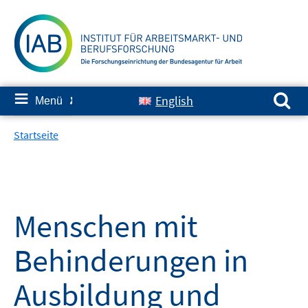
Springe
zum
Inhalt
Suchen nach:
≡
English
Menü
✘
Startseite
Menschen mit
Behinderungen in
Ausbildung und