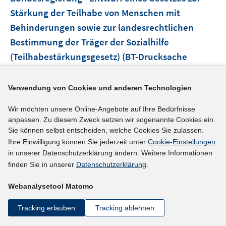
e
Stärkung der Teilhabe von Menschen mit
r
Behinderungen sowie zur landesrechtlichen
ö
Bestimmung der Träger der Sozialhilfe
f
(Teilhabestärkungsgesetz) (BT-Drucksache
f
n
19/27400) b) Antrag der Abgeordneten und der
e
Fraktion der AfD: Kein Ausschluss der Teilhabe
Verwendung von Cookies und anderen Technologien
n
von Menschen mit geistiger oder mehrfacher
Wir möchten unsere Online-Angebote auf Ihre Bedürfnisse
Behinderung in Krankenhäusern oder Reha-
anpassen. Zu diesem Zweck setzen wir sogenannte Cookies ein.
Einrichtungen (BT-Drucksache 19/22929) c)
Sie können selbst entscheiden, welche Cookies Sie zulassen.
Ihre Einwilligung können Sie jederzeit unter
Cookie-Einstellungen
Antrag der Abgeordneten und der Fraktion der
in unserer Datenschutzerklärung ändern. Weitere Informationen
FDP: Umfassende Teilhabe und Inklusion für
finden Sie in unserer
Datenschutzerklärung
.
Deutschland (BT-Drucksache 19/24886) d) Antrag
der Abgeordneten und der Fraktion der FDP:
Webanalysetool Matomo
Volle und wirksame Teilhabe für Menschen mit
Tracking erlauben
Tracking ablehnen
Behinderung durch ein Assistenzhundegesetz