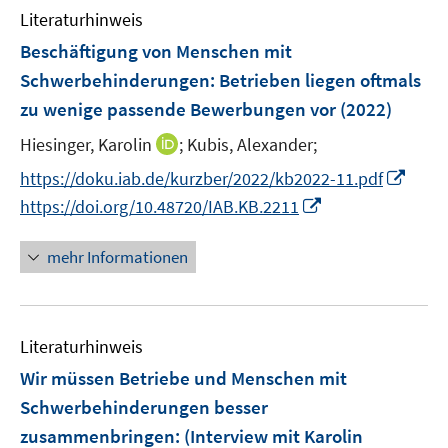
Literaturhinweis
m
F
Beschäftigung von Menschen mit
e
Schwerbehinderungen: Betrieben liegen oftmals
n
zu wenige passende Bewerbungen vor
(2022)
s
t
I
Hiesinger, Karolin
;
Kubis, Alexander;
e
n
I
https://doku.iab.de/kurzber/2022/kb2022-11.pdf
r
n
n
I
https://doi.org/10.48720/IAB.KB.2211
ö
e
n
n
f
u
e
n
mehr Informationen
f
e
u
e
n
m
e
u
e
F
m
e
n
e
F
Literaturhinweis
m
n
e
F
Wir müssen Betriebe und Menschen mit
s
n
e
Schwerbehinderungen besser
t
s
n
e
zusammenbringen
:
(Interview mit Karolin
t
s