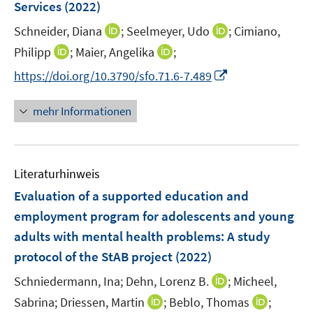
e
Services
(2022)
t
f
r
e
n
I
I
Schneider, Diana
;
Seelmeyer, Udo
;
Cimiano,
ö
r
e
n
n
I
I
Philipp
;
Maier, Angelika
;
f
ö
n
n
n
n
n
f
I
f
https://doi.org/10.3790/sfo.71.6-7.489
e
e
n
n
n
n
f
u
u
e
e
e
n
n
mehr Informationen
e
e
u
u
n
e
e
m
m
e
e
u
n
F
F
m
m
e
e
e
F
F
Literaturhinweis
m
n
n
e
e
F
Evaluation of a supported education and
s
s
n
n
e
t
t
employment program for adolescents and young
s
s
n
e
e
adults with mental health problems
t
t
:
A study
s
r
r
e
e
protocol of the StAB project
(2022)
t
ö
ö
r
r
e
I
Schniedermann, Ina;
Dehn, Lorenz B.
;
Micheel,
f
f
ö
ö
r
n
f
f
I
I
Sabrina;
Driessen, Martin
;
Beblo, Thomas
;
f
f
ö