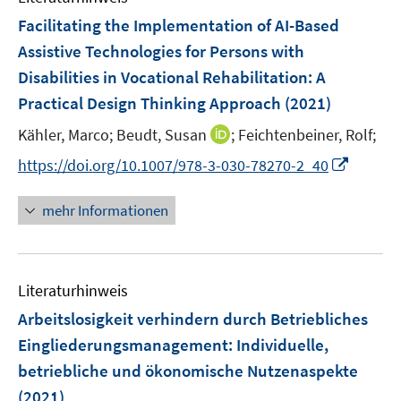
n
Facilitating the Implementation of AI-Based
e
Assistive Technologies for Persons with
n
Disabilities in Vocational Rehabilitation: A
Practical Design Thinking Approach
(2021)
I
Kähler, Marco;
Beudt, Susan
;
Feichtenbeiner, Rolf;
n
I
https://doi.org/10.1007/978-3-030-78270-2_40
n
n
e
n
mehr Informationen
u
e
e
u
m
e
F
Literaturhinweis
m
e
F
Arbeitslosigkeit verhindern durch Betriebliches
n
e
Eingliederungsmanagement: Individuelle,
s
n
betriebliche und ökonomische Nutzenaspekte
t
s
e
(2021)
t