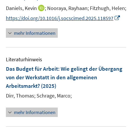
t
I
Daniels, Kevin
;
Nooraya, Rayhaan;
Fitzhugh, Helen;
e
n
I
https://doi.org/10.1016/j.socscimed.2025.118597
r
n
n
ö
e
n
mehr Informationen
f
u
e
f
e
u
n
m
e
e
F
Literaturhinweis
m
n
e
F
Das Budget für Arbeit: Wie gelingt der Übergang
n
e
von der Werkstatt in den allgemeinen
s
n
Arbeitsmarkt?
(2025)
t
s
e
t
Dirr, Thomas;
Schrage, Marco;
r
e
ö
r
mehr Informationen
f
ö
f
f
n
f