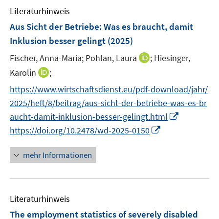
e
n
Literaturhinweis
n
e
Aus Sicht der Betriebe: Was es braucht, damit
n
Inklusion besser gelingt
(2025)
I
Fischer, Anna-Maria;
Pohlan, Laura
;
Hiesinger,
n
I
Karolin
;
n
n
https://www.wirtschaftsdienst.eu/pdf-download/jahr/
e
n
2025/heft/8/beitrag/aus-sicht-der-betriebe-was-es-br
u
e
I
e
aucht-damit-inklusion-besser-gelingt.html
u
n
m
I
https://doi.org/10.2478/wd-2025-0150
e
n
F
n
m
e
e
n
F
mehr Informationen
u
n
e
e
e
s
u
n
m
t
e
s
F
e
Literaturhinweis
m
t
e
r
F
e
The employment statistics of severely disabled