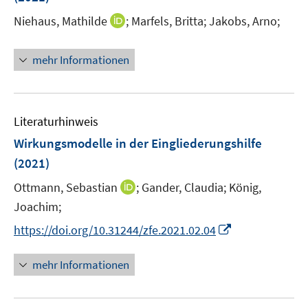
r
e
I
Niehaus, Mathilde
;
Marfels, Britta;
Jakobs, Arno;
ö
r
n
f
ö
n
f
mehr Informationen
f
e
n
f
u
e
n
e
n
e
m
Literaturhinweis
n
F
Wirkungsmodelle in der Eingliederungshilfe
e
(2021)
n
s
I
Ottmann, Sebastian
;
Gander, Claudia;
König,
t
n
Joachim;
e
n
I
https://doi.org/10.31244/zfe.2021.02.04
r
e
n
ö
u
n
mehr Informationen
f
e
e
f
m
u
n
F