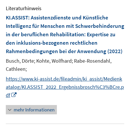
e
n
e
e
Literaturhinweis
m
n
n
F
KI.ASSIST: Assistenzdienste und Künstliche
s
e
Intelligenz für Menschen mit Schwerbehinderung
t
n
e
in der beruflichen Rehabilitation
:
Expertise zu
s
r
den inklusions-bezogenen rechtlichen
t
ö
e
Rahmenbedingungen bei der Anwendung
(2022)
f
r
Busch, Dörte;
Kohte, Wolfhard;
f
Rabe-Rosendahl,
ö
n
Cathleen;
f
e
f
https://www.ki-assist.de/fileadmin/ki_assist/Medienk
n
n
atalog/KI.ASSIST_2022_Ergebnissbrosch%C3%BCre.p
e
I
df
n
n
n
mehr Informationen
e
u
e