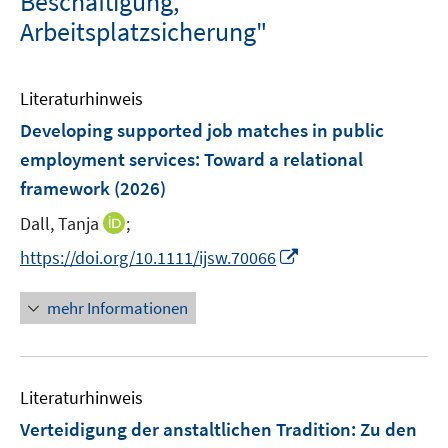
Beschäftigung,
Arbeitsplatzsicherung"
Literaturhinweis
Developing supported job matches in public
employment services: Toward a relational
framework
(2026)
I
Dall, Tanja
;
n
I
https://doi.org/10.1111/ijsw.70066
n
n
e
n
mehr Informationen
u
e
e
u
m
e
F
Literaturhinweis
m
e
F
Verteidigung der anstaltlichen Tradition
:
Zu den
n
e