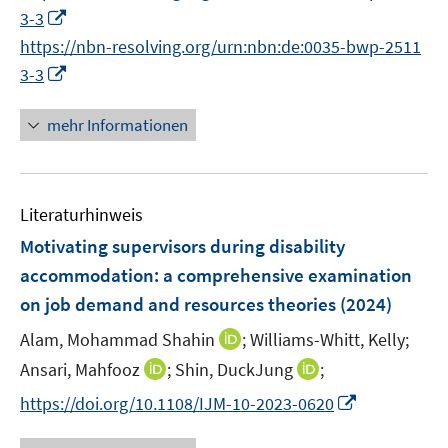
r
n
e
I
3-3
ö
e
n
n
https://nbn-resolving.org/urn:nbn:de:0035-bwp-2511
f
u
n
I
f
3-3
e
e
n
n
m
u
n
e
F
mehr Informationen
e
e
n
e
m
u
n
F
e
s
e
Literaturhinweis
m
t
n
F
e
Motivating supervisors during disability
s
e
r
accommodation: a comprehensive examination
t
n
ö
on job demand and resources theories
e
(2024)
s
f
r
t
I
Alam, Mohammad Shahin
;
Williams-Whitt, Kelly;
f
ö
e
n
n
I
I
Ansari, Mahfooz
;
Shin, DuckJung
;
f
r
n
e
n
n
f
I
https://doi.org/10.1108/IJM-10-2023-0620
ö
e
n
n
n
n
n
f
u
e
e
e