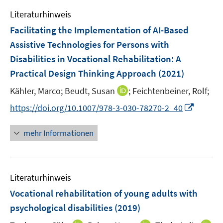
e
e
e
F
Literaturhinweis
m
n
n
e
F
Facilitating the Implementation of AI-Based
s
s
n
e
t
t
Assistive Technologies for Persons with
s
n
e
e
Disabilities in Vocational Rehabilitation: A
t
s
r
r
e
Practical Design Thinking Approach
(2021)
t
ö
ö
r
e
I
Kähler, Marco;
Beudt, Susan
;
Feichtenbeiner, Rolf;
f
f
ö
r
n
f
f
f
I
https://doi.org/10.1007/978-3-030-78270-2_40
ö
n
n
n
f
n
f
e
e
e
n
n
mehr Informationen
f
u
n
n
e
e
n
e
n
u
e
m
e
n
F
Literaturhinweis
m
e
F
Vocational rehabilitation of young adults with
n
e
psychological disabilities
(2019)
s
n
t