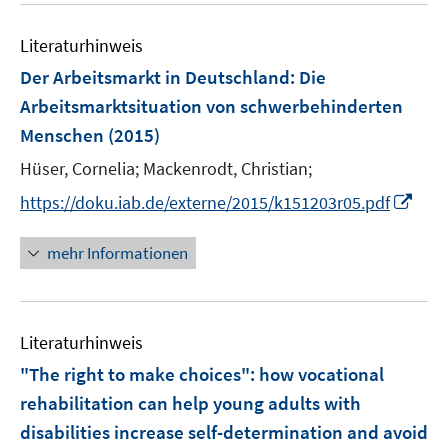
n
m
e
e
F
Literaturhinweis
m
n
e
F
Der Arbeitsmarkt in Deutschland: Die
n
e
Arbeitsmarktsituation von schwerbehinderten
s
n
Menschen
(2015)
t
s
e
t
Hüser, Cornelia;
Mackenrodt, Christian;
r
e
I
https://doku.iab.de/externe/2015/k151203r05.pdf
ö
r
n
f
ö
n
mehr Informationen
f
f
e
n
f
u
e
n
e
n
e
Literaturhinweis
m
n
F
"The right to make choices"
:
how vocational
e
rehabilitation can help young adults with
n
disabilities increase self-determination and avoid
s