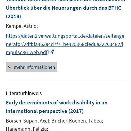
n
n
Überblick über die Neuerungen durch das BTHG
s
s
t
(2018)
t
e
e
Kempe, Astrid;
r
r
https://daten2.verwaltungsportal.de/dateien/seitenge
ö
ö
f
nerator/2dfbfa463a4d7f71be425968cfed6a22203482/i
f
f
f
I
mpulse86-web.pdf
n
n
n
e
e
n
mehr Informationen
n
n
e
u
e
Literaturhinweis
m
F
Early determinants of work disability in an
e
international perspective
(2017)
n
Börsch-Supan, Axel;
Bucher-Koenen, Tabea;
s
t
Hanemann, Felizia;