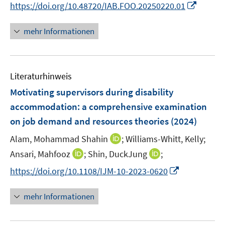
n
n
n
I
https://doi.org/10.48720/IAB.FOO.20250220.01
ö
n
r
n
n
e
n
f
ö
e
e
n
n
mehr Informationen
f
f
u
u
e
n
f
e
e
u
e
n
m
m
e
n
e
F
F
Literaturhinweis
m
n
e
e
F
Motivating supervisors during disability
n
n
e
accommodation: a comprehensive examination
s
s
n
on job demand and resources theories
t
t
(2024)
s
e
e
t
I
Alam, Mohammad Shahin
;
Williams-Whitt, Kelly;
r
r
e
n
I
I
Ansari, Mahfooz
;
Shin, DuckJung
;
ö
ö
r
n
n
n
f
f
I
https://doi.org/10.1108/IJM-10-2023-0620
ö
e
n
n
f
f
n
f
u
e
e
n
n
n
mehr Informationen
f
e
u
u
e
e
e
n
m
e
e
n
n
u
e
F