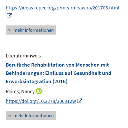
e
https://ideas.repec.org/p/mea/meawpa/201705.html
r
I
ö
n
f
n
mehr Informationen
f
e
n
u
e
e
n
Literaturhinweis
m
F
Berufliche Rehabilitation von Menschen mit
e
Behinderungen
:
Einfluss auf Gesundheit und
n
Erwerbsintegration
(2016)
s
t
I
Reims, Nancy
;
e
n
I
https://doi.org/10.3278/300912w
r
n
n
ö
e
n
mehr Informationen
f
u
e
f
e
u