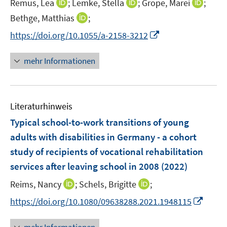
f
f
I
I
I
Remus, Lea
;
Lemke, Stella
;
Grope, Marei
;
f
ö
r
n
n
n
n
n
f
I
Bethge, Matthias
;
f
ö
e
e
n
n
n
n
n
f
I
f
https://doi.org/10.1055/a-2158-3212
n
n
e
e
e
e
n
n
n
f
u
u
u
n
e
e
n
n
mehr Informationen
e
e
e
u
n
e
e
m
m
m
e
u
n
F
F
F
m
e
e
e
e
F
Literaturhinweis
m
n
n
n
e
F
Typical school-to-work transitions of young
s
s
s
n
e
t
t
t
adults with disabilities in Germany - a cohort
s
n
e
e
e
study of recipients of vocational rehabilitation
t
s
r
r
r
e
services after leaving school in 2008
(2022)
t
ö
ö
ö
r
e
I
I
Reims, Nancy
;
Schels, Brigitte
;
f
f
f
ö
r
n
n
f
f
f
f
I
https://doi.org/10.1080/09638288.2021.1948115
ö
n
n
n
n
n
f
n
f
e
e
e
e
e
n
n