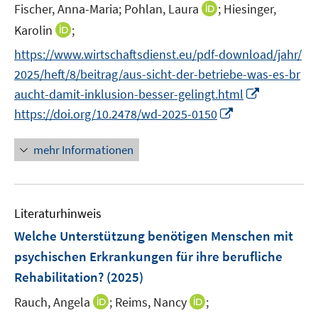
e
I
Fischer, Anna-Maria;
Pohlan, Laura
;
Hiesinger,
s
ö
ö
r
n
t
I
Karolin
;
f
f
ö
n
e
n
f
f
f
https://www.wirtschaftsdienst.eu/pdf-download/jahr/
e
r
n
n
n
f
2025/heft/8/beitrag/aus-sicht-der-betriebe-was-es-br
u
ö
e
e
e
n
I
e
aucht-damit-inklusion-besser-gelingt.html
f
u
n
n
e
n
m
f
I
https://doi.org/10.2478/wd-2025-0150
e
n
n
F
n
n
m
e
e
e
n
F
mehr Informationen
u
n
n
e
e
e
s
u
n
m
t
e
s
F
e
Literaturhinweis
m
t
e
r
F
e
Welche Unterstützung benötigen Menschen mit
n
ö
e
r
psychischen Erkrankungen für ihre berufliche
s
f
n
ö
Rehabilitation?
(2025)
t
f
s
f
e
n
t
I
I
Rauch, Angela
f
;
Reims, Nancy
;
r
e
e