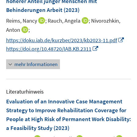
höherer Anteil junger Menschen mit
t
s
r
e
Behinderungen Arbeit
(2023)
t
ö
r
e
I
I
Reims, Nancy
;
Rauch, Angela
;
Nivorozhkin,
f
ö
r
n
n
f
I
Anton
;
f
ö
n
n
n
n
f
I
f
https://doku.iab.de/kurzber/2023/kb2023-11.pdf
e
e
e
n
n
n
f
I
https://doi.org/10.48720/IAB.KB.2311
u
u
n
e
e
n
n
n
e
e
u
n
e
e
n
mehr Informationen
m
m
e
u
n
e
F
F
m
e
u
e
e
F
m
e
n
n
e
F
Literaturhinweis
m
s
s
n
e
F
Evaluation of an Innovative Case Management
t
t
s
n
e
e
e
Strategy to Improve Rehabilitation Coverage for
t
s
n
r
r
e
People at High Risk of Permanent Work Disability:
t
s
ö
ö
r
e
a Feasibility Study
(2023)
t
f
f
ö
r
e