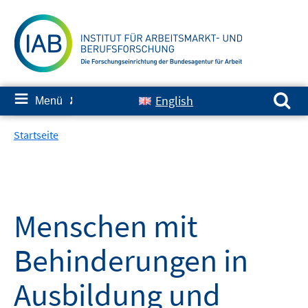
Springe
zum
Inhalt
Suchen nach:
≡
English
Menü
✘
Startseite
Menschen mit
Behinderungen in
Ausbildung und