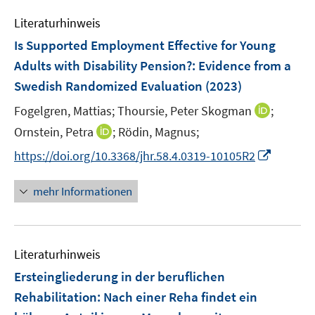
m
m
e
n
e
F
F
Literaturhinweis
m
n
e
e
F
Is Supported Employment Effective for Young
s
n
n
e
t
Adults with Disability Pension?: Evidence from a
s
s
n
e
Swedish Randomized Evaluation
t
(2023)
t
s
r
e
e
t
I
Fogelgren, Mattias;
Thoursie, Peter Skogman
;
ö
r
r
e
n
I
Ornstein, Petra
;
Rödin, Magnus;
f
ö
ö
r
n
n
f
f
f
I
https://doi.org/10.3368/jhr.58.4.0319-10105R2
ö
e
n
n
f
f
n
f
u
e
e
n
n
n
mehr Informationen
f
e
u
n
e
e
e
n
m
e
n
n
u
e
F
m
e
n
e
F
Literaturhinweis
m
n
e
F
Ersteingliederung in der beruflichen
s
n
e
t
Rehabilitation: Nach einer Reha findet ein
s
n
e