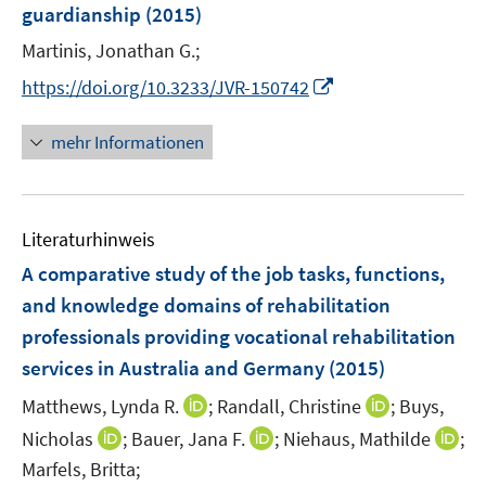
guardianship
(2015)
t
e
Martinis, Jonathan G.;
r
I
https://doi.org/10.3233/JVR-150742
ö
n
f
n
mehr Informationen
f
e
n
u
e
e
n
Literaturhinweis
m
F
A comparative study of the job tasks, functions,
e
and knowledge domains of rehabilitation
n
professionals providing vocational rehabilitation
s
services in Australia and Germany
(2015)
t
e
I
I
Matthews, Lynda R.
;
Randall, Christine
;
Buys,
r
n
n
I
I
I
Nicholas
;
Bauer, Jana F.
;
Niehaus, Mathilde
;
ö
n
n
n
n
n
Marfels, Britta;
f
e
e