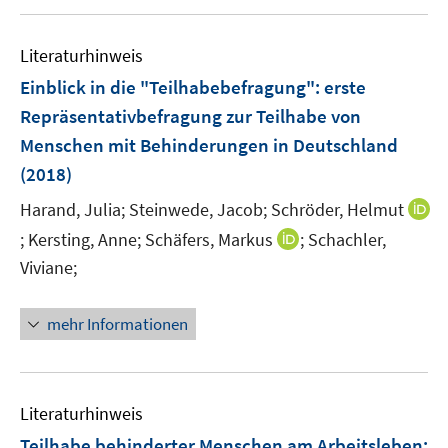
u
n
n
e
n
e
n
e
Literaturhinweis
m
n
F
Einblick in die "Teilhabebefragung"
:
erste
e
Repräsentativbefragung zur Teilhabe von
n
Menschen mit Behinderungen in Deutschland
s
(2018)
t
e
Harand, Julia;
Steinwede, Jacob;
Schröder, Helmut
r
I
I
;
Kersting, Anne;
Schäfers, Markus
;
Schachler,
ö
n
n
Viviane;
f
n
n
f
e
e
n
mehr Informationen
u
u
e
e
e
n
m
m
F
F
Literaturhinweis
e
e
Teilhabe behinderter Menschen am Arbeitsleben
: