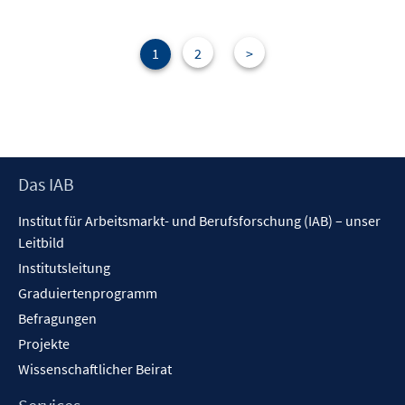
F
n
e
n
1
2
>
s
t
e
r
ö
f
Footer
Das IAB
f
Inhalt
n
Institut für Arbeitsmarkt- und Berufsforschung (IAB) – unser
e
Leitbild
n
Institutsleitung
Graduiertenprogramm
Befragungen
Projekte
Wissenschaftlicher Beirat