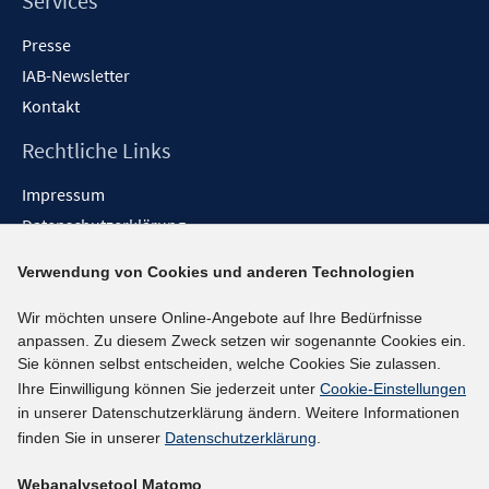
Services
Presse
IAB-Newsletter
Kontakt
Rechtliche Links
Impressum
Datenschutzerklärung
Erklärung zur Barrierefreiheit
Verwendung von Cookies und anderen Technologien
Barrieren melden
Wir möchten unsere Online-Angebote auf Ihre Bedürfnisse
Social-Media-Kanäle
anpassen. Zu diesem Zweck setzen wir sogenannte Cookies ein.
Sie können selbst entscheiden, welche Cookies Sie zulassen.
BlueSky
Ihre Einwilligung können Sie jederzeit unter
Cookie-Einstellungen
YouTube
in unserer Datenschutzerklärung ändern. Weitere Informationen
LinkedIn
finden Sie in unserer
Datenschutzerklärung
.
XING
Webanalysetool Matomo