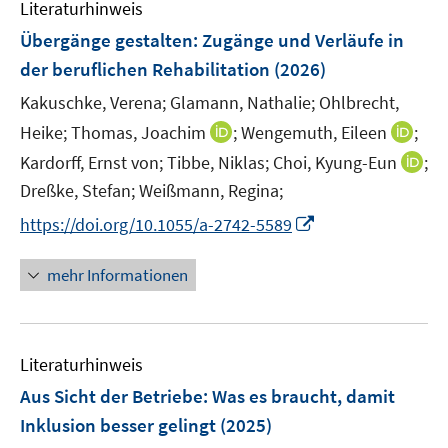
Literaturhinweis
Übergänge gestalten: Zugänge und Verläufe in
der beruflichen Rehabilitation
(2026)
Kakuschke, Verena;
Glamann, Nathalie;
Ohlbrecht,
I
I
Heike;
Thomas, Joachim
;
Wengemuth, Eileen
;
n
n
I
Kardorff, Ernst von;
Tibbe, Niklas;
Choi, Kyung-Eun
;
n
n
n
Dreßke, Stefan;
Weißmann, Regina;
e
e
n
I
https://doi.org/10.1055/a-2742-5589
u
u
e
n
e
e
u
n
mehr Informationen
m
m
e
e
F
F
m
u
e
e
F
e
n
n
e
Literaturhinweis
m
s
s
n
F
Aus Sicht der Betriebe: Was es braucht, damit
t
t
s
e
e
e
Inklusion besser gelingt
(2025)
t
n
r
r