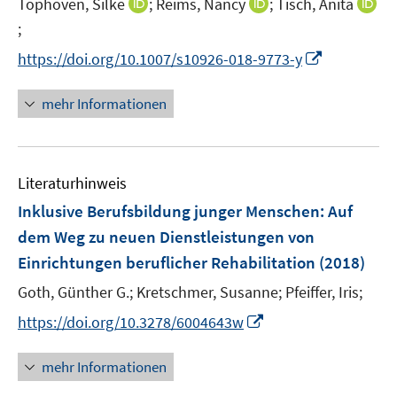
I
I
Tophoven, Silke
;
Reims, Nancy
;
Tisch, Anita
s
e
n
n
t
;
I
r
n
n
e
n
I
https://doi.org/10.1007/s10926-018-9773-y
ö
e
e
r
n
n
f
u
u
ö
e
n
mehr Informationen
f
e
e
f
u
e
n
m
m
f
e
u
e
F
F
n
m
e
n
e
e
e
F
Literaturhinweis
m
n
n
n
e
F
Inklusive Berufsbildung junger Menschen
:
Auf
s
s
n
e
dem Weg zu neuen Dienstleistungen von
t
t
s
n
e
e
Einrichtungen beruflicher Rehabilitation
(2018)
t
s
r
r
e
t
Goth, Günther G.;
Kretschmer, Susanne;
Pfeiffer, Iris;
ö
ö
r
e
I
https://doi.org/10.3278/6004643w
f
f
ö
r
n
f
f
f
ö
n
n
n
mehr Informationen
f
f
e
e
e
n
f