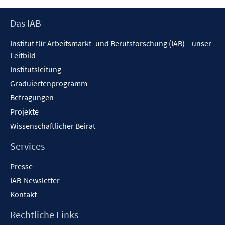
n
e
Footer
Das IAB
n
Inhalt
Institut für Arbeitsmarkt- und Berufsforschung (IAB) – unser
Leitbild
Institutsleitung
Graduiertenprogramm
Befragungen
Projekte
Wissenschaftlicher Beirat
Services
Presse
IAB-Newsletter
Kontakt
Rechtliche Links