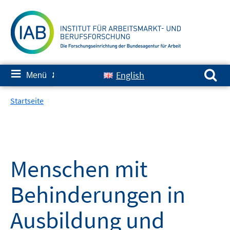
Springe
zum
Inhalt
Suchen nach:
≡
English
Menü
✘
Startseite
Menschen mit
Behinderungen in
Ausbildung und