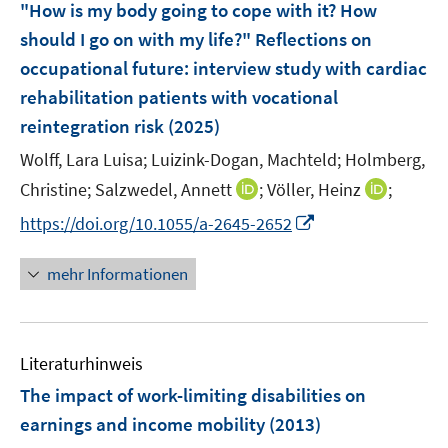
"How is my body going to cope with it? How
should I go on with my life?" Reflections on
occupational future: interview study with cardiac
rehabilitation patients with vocational
reintegration risk
(2025)
Wolff, Lara Luisa;
Luizink-Dogan, Machteld;
Holmberg,
I
I
Christine;
Salzwedel, Annett
;
Völler, Heinz
;
n
n
I
https://doi.org/10.1055/a-2645-2652
n
n
n
e
e
n
mehr Informationen
u
u
e
e
e
u
m
m
e
F
F
Literaturhinweis
m
e
e
F
The impact of work-limiting disabilities on
n
n
e
earnings and income mobility
(2013)
s
s
n