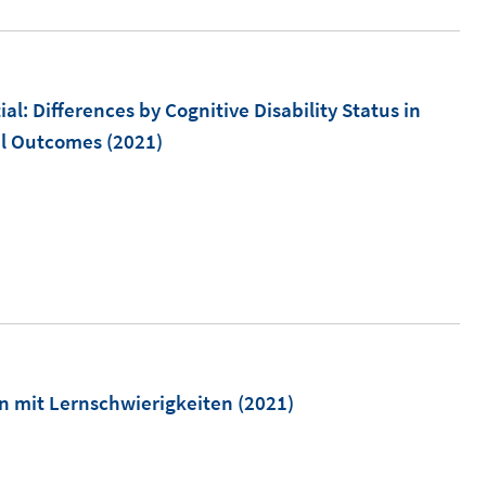
ö
r
f
ö
f
f
l: Differences by Cognitive Disability Status in
n
f
al Outcomes
(2021)
e
n
n
e
n
m
n mit Lernschwierigkeiten
(2021)