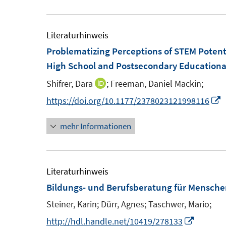
e
ö
ö
e
u
f
f
r
e
Literaturhinweis
f
f
ö
m
Problematizing Perceptions of STEM Potentia
n
n
f
F
High School and Postsecondary Education
e
e
f
e
n
n
n
Shifrer, Dara
;
Freeman, Daniel Mackin;
I
n
e
n
I
https://doi.org/10.1177/2378023121998116
s
n
n
n
t
mehr Informationen
e
n
e
u
e
r
e
u
ö
m
e
Literaturhinweis
f
F
Bildungs- und Berufsberatung für Mensche
f
e
F
n
Steiner, Karin;
Dürr, Agnes;
Taschwer, Mario;
n
e
e
I
http://hdl.handle.net/10419/278133
s