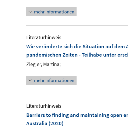
n
n
n
t
s
mehr Informationen
n
e
t
e
r
e
u
ö
r
e
Literaturhinweis
f
ö
m
Wie veränderte sich die Situation auf dem
f
f
F
pandemischen Zeiten - Teilhabe unter er
n
f
e
e
Ziegler, Martina;
n
n
n
e
s
mehr Informationen
n
t
e
r
Literaturhinweis
ö
Barriers to finding and maintaining open em
f
Australia
(2020)
f