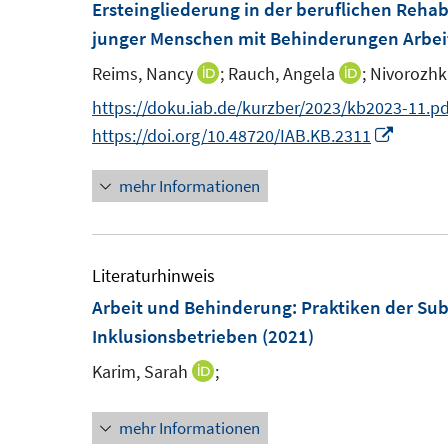
F
F
Ersteingliederung in der beruflichen Rehabi
e
e
junger Menschen mit Behinderungen Arbei
n
n
Reims, Nancy
;
Rauch, Angela
;
Nivorozhk
I
I
s
s
n
n
https://doku.iab.de/kurzber/2023/kb2023-11.pd
t
t
n
n
I
https://doi.org/10.48720/IAB.KB.2311
e
e
e
e
n
r
r
mehr Informationen
u
u
n
ö
ö
e
e
e
f
f
m
m
u
f
f
F
F
e
Literaturhinweis
n
n
e
e
m
Arbeit und Behinderung
:
Praktiken der Sub
e
e
n
n
F
Inklusionsbetrieben
(2021)
n
n
s
s
e
Karim, Sarah
;
I
t
t
n
n
e
e
s
mehr Informationen
n
r
r
t