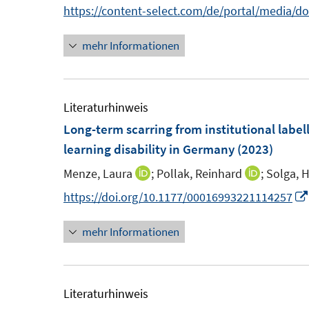
n
https://content-select.com/de/portal/media/
t
e
mehr Informationen
r
ö
f
Literaturhinweis
f
Long-term scarring from institutional label
n
learning disability in Germany
(2023)
e
n
Menze, Laura
;
Pollak, Reinhard
;
Solga, 
I
I
n
n
https://doi.org/10.1177/00016993221114257
n
n
mehr Informationen
e
e
u
u
e
e
m
m
Literaturhinweis