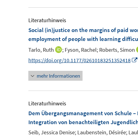
u
e
e
u
m
e
Literaturhinweis
F
m
Social (in)justice on the margins of paid w
e
F
employment of people with learning difficu
n
e
Tarlo, Ruth
;
Fyson, Rachel;
Roberts, Simon
I
s
n
n
https://doi.org/10.1177/02610183251352418
t
s
n
e
t
mehr Informationen
e
r
e
u
ö
r
e
f
ö
m
Literaturhinweis
f
f
F
Dem Übergangsmanagement von Schule – B
n
f
e
Integration von benachteiligten Jugendlic
e
n
n
n
e
Seib, Jessica Denise;
Laubenstein, Désirée;
Laub
s