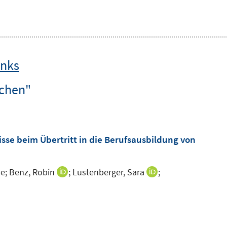
inks
schen"
e beim Übertritt in die Berufsausbildung von
e;
Benz, Robin
;
Lustenberger, Sara
;
I
I
n
n
n
n
e
e