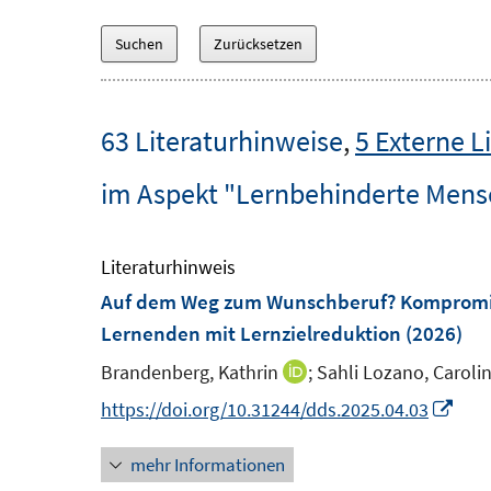
63 Literaturhinweise
,
5 Externe L
im Aspekt "Lernbehinderte Men
Literaturhinweis
Auf dem Weg zum Wunschberuf? Kompromiss
Lernenden mit Lernzielreduktion
(2026)
Brandenberg, Kathrin
;
Sahli Lozano, Carolin
I
n
I
https://doi.org/10.31244/dds.2025.04.03
n
n
mehr Informationen
e
n