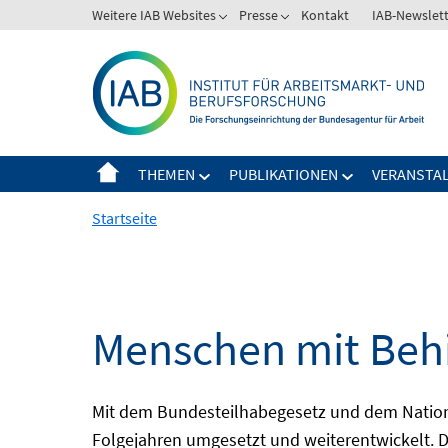
Springe
Weitere IAB Websites
Presse
Kontakt
IAB-Newslet
zum
Inhalt
THEMEN
PUBLIKATIONEN
VERANSTA
Startseite
Menschen mit Behi
Mit dem Bundesteilhabegesetz und dem Nation
Folgejahren umgesetzt und weiterentwickelt. D