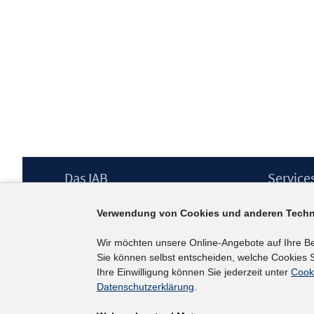
Footer
Das IAB
Service
Inhalt
Institut für Arbeitsmarkt- und
Presse
Verwendung von Cookies und anderen Techn
Berufsforschung (IAB) – unser Leitbild
IAB-Newsl
Institutsleitung
Kontakt
Wir möchten unsere Online-Angebote auf Ihre B
Graduiertenprogramm
Sie können selbst entscheiden, welche Cookies S
Befragungen
Ihre Einwilligung können Sie jederzeit unter
Cook
Projekte
Datenschutzerklärung
.
Wissenschaftlicher Beirat