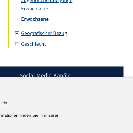
Jugendliche und junge
Erwachsene
Erwachsene
Geografischer Bezug
Geschlecht
Social-Media-Kanäle
BlueSky
YouTube
LinkedIn
 ein.
XING
kununu
rmationen finden Sie in unserer
Netiquette