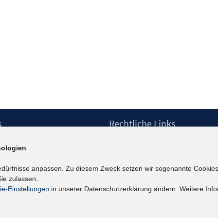
s
Rechtliche Links
Impressum
ologien
etter
Datenschutzerklärung
Erklärung zur Barrierefreiheit
edürfnisse anpassen. Zu diesem Zweck setzen wir sogenannte Cookies
Barrieren melden
ie zulassen.
ie-Einstellungen
in unserer Datenschutzerklärung ändern. Weitere Info