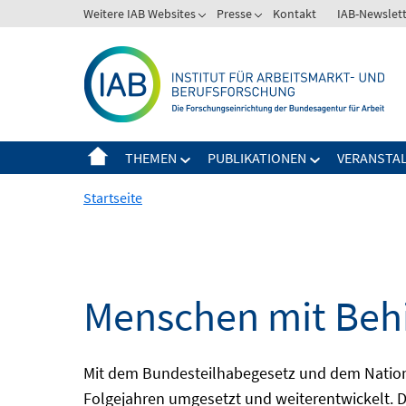
Springe
Weitere IAB Websites
Presse
Kontakt
IAB-Newslet
zum
Inhalt
THEMEN
PUBLIKATIONEN
VERANSTA
Startseite
Menschen mit Behi
Mit dem Bundesteilhabegesetz und dem Nation
Folgejahren umgesetzt und weiterentwickelt. D