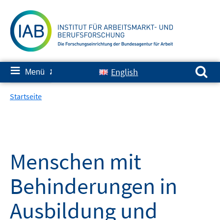
Springe
zum
Inhalt
Suchen nach:
≡
English
Menü
✘
Startseite
Menschen mit
Behinderungen in
Ausbildung und