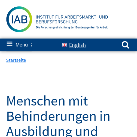
Springe
zum
Inhalt
Suchen nach:
≡
English
Menü
✘
Startseite
Menschen mit
Behinderungen in
Ausbildung und