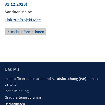
31.12.2028)
Sandner, Malte;
Link zur Projektseite
mehr Informationen
Footer
Das IAB
Inhalt
Institut für Arbeitsmarkt- und Berufsforschung (IAB) – unser
Leitbild
Institutsleitung
Graduiertenprogramm
Befragungen