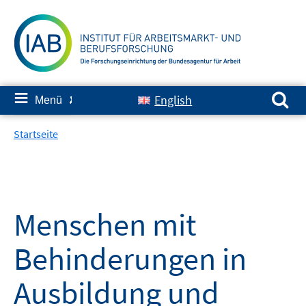
Springe
zum
Inhalt
Suchen nach:
≡
English
Menü
✘
Startseite
Menschen mit
Behinderungen in
Ausbildung und