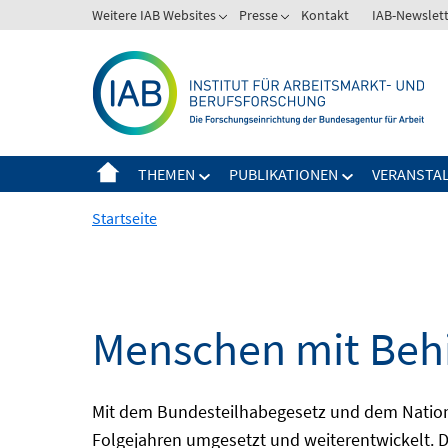
Springe
Weitere IAB Websites
Presse
Kontakt
IAB-Newslet
zum
Inhalt
THEMEN
PUBLIKATIONEN
VERANSTA
Startseite
Menschen mit Behi
Mit dem Bundesteilhabegesetz und dem Nation
Folgejahren umgesetzt und weiterentwickelt. D