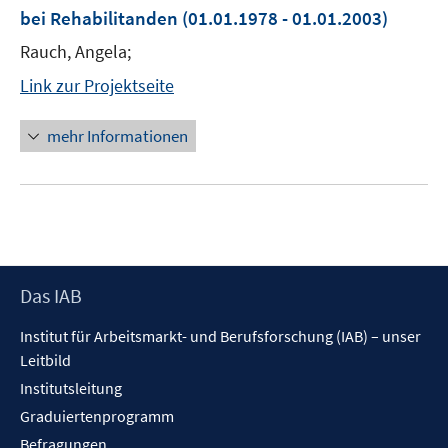
bei Rehabilitanden
(01.01.1978 - 01.01.2003)
Rauch, Angela;
Link zur Projektseite
mehr Informationen
Footer
Das IAB
Inhalt
Institut für Arbeitsmarkt- und Berufsforschung (IAB) – unser
Leitbild
Institutsleitung
Graduiertenprogramm
Befragungen