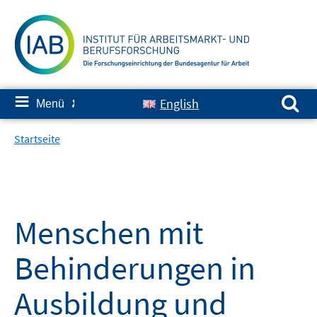
Springe
zum
Inhalt
Suchen nach:
≡
English
Menü
✘
Startseite
Menschen mit
Behinderungen in
Ausbildung und