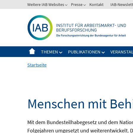
Springe
Weitere IAB Websites
Presse
Kontakt
IAB-Newslet
zum
Inhalt
THEMEN
PUBLIKATIONEN
VERANSTA
Startseite
Menschen mit Behi
Mit dem Bundesteilhabegesetz und dem Nation
Folgejahren umgesetzt und weiterentwickelt. D