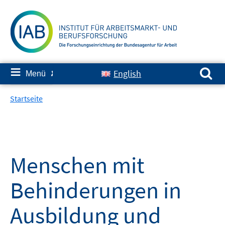
Springe
zum
Inhalt
Suchen nach:
≡
English
Menü
✘
Startseite
Menschen mit
Behinderungen in
Ausbildung und