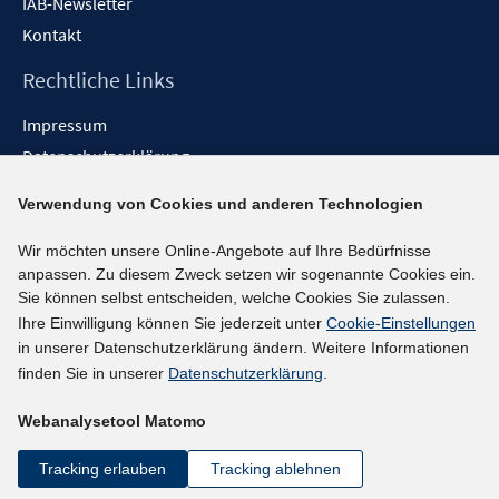
IAB-Newsletter
Kontakt
Rechtliche Links
Impressum
Datenschutzerklärung
Erklärung zur Barrierefreiheit
Verwendung von Cookies und anderen Technologien
Barrieren melden
Wir möchten unsere Online-Angebote auf Ihre Bedürfnisse
Social-Media-Kanäle
anpassen. Zu diesem Zweck setzen wir sogenannte Cookies ein.
Sie können selbst entscheiden, welche Cookies Sie zulassen.
BlueSky
Ihre Einwilligung können Sie jederzeit unter
Cookie-Einstellungen
YouTube
in unserer Datenschutzerklärung ändern. Weitere Informationen
LinkedIn
finden Sie in unserer
Datenschutzerklärung
.
XING
Webanalysetool Matomo
kununu
Netiquette
Tracking erlauben
Tracking ablehnen