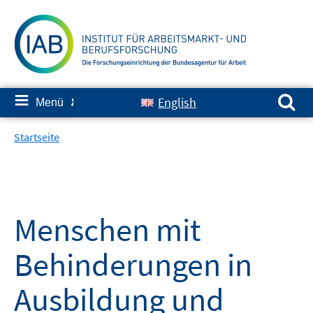
Springe
zum
Inhalt
Suchen nach:
≡
English
Menü
✘
Startseite
Menschen mit
Behinderungen in
Ausbildung und