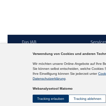
Footer
Das IAB
Service
Inhalt
Institut für Arbeitsmarkt- und
Presse
Verwendung von Cookies und anderen Techn
Berufsforschung (IAB) – unser Leitbild
IAB-Newsl
Institutsleitung
Kontakt
Wir möchten unsere Online-Angebote auf Ihre B
Graduiertenprogramm
Sie können selbst entscheiden, welche Cookies S
Befragungen
Ihre Einwilligung können Sie jederzeit unter
Cook
Projekte
Datenschutzerklärung
.
Wissenschaftlicher Beirat
Webanalysetool Matomo
Tracking erlauben
Tracking ablehnen