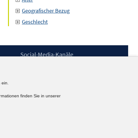
Geografischer Bezug
Geschlecht
Social-Media-Kanäle
BlueSky
YouTube
LinkedIn
 ein.
XING
kununu
rmationen finden Sie in unserer
Netiquette