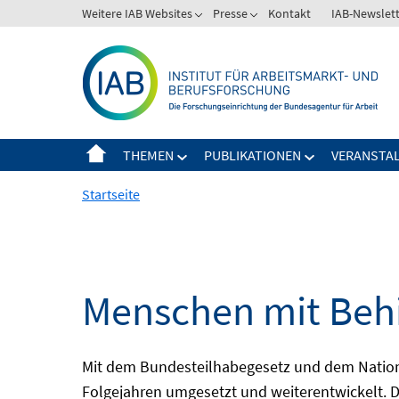
Springe
Weitere IAB Websites
Presse
Kontakt
IAB-Newslet
zum
Inhalt
THEMEN
PUBLIKATIONEN
VERANSTA
Startseite
Menschen mit Behi
Mit dem Bundesteilhabegesetz und dem Nation
Folgejahren umgesetzt und weiterentwickelt. D