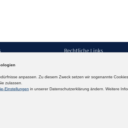
s
Rechtliche Links
Impressum
ologien
etter
Datenschutzerklärung
Erklärung zur Barrierefreiheit
edürfnisse anpassen. Zu diesem Zweck setzen wir sogenannte Cookies
Barrieren melden
ie zulassen.
ie-Einstellungen
in unserer Datenschutzerklärung ändern. Weitere Info