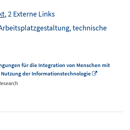
kt
,
2 Externe Links
Arbeitsplatzgestaltung, technische
gungen für die Integration von Menschen mit
In
 Nutzung der Informationstechnologie
neuem
 Research
Fenster
öffnen