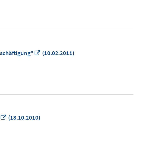
Fenster
öffnen
In
schäftigung"
(10.02.2011)
neuem
Fenster
öffnen
In
(18.10.2010)
neuem
Fenster