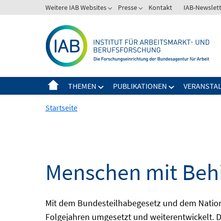
Springe
Weitere IAB Websites
Presse
Kontakt
IAB-Newslet
zum
Inhalt
THEMEN
PUBLIKATIONEN
VERANSTA
Startseite
Menschen mit Behi
Mit dem Bundesteilhabegesetz und dem Nation
Folgejahren umgesetzt und weiterentwickelt. D