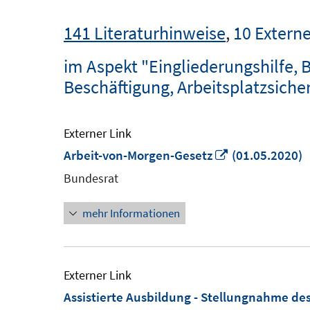
141 Literaturhinweise
,
10 Externe
im Aspekt "Eingliederungshilfe, 
Beschäftigung, Arbeitsplatzsiche
Externer Link
In
Arbeit-von-Morgen-Gesetz
(01.05.2020)
neuem
Bundesrat
Fenster
mehr Informationen
öffnen
Externer Link
Assistierte Ausbildung - Stellungnahme de