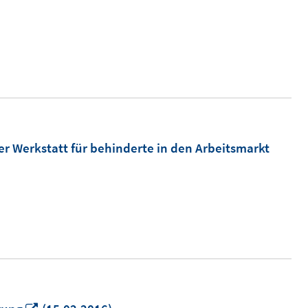
neuem
Fenster
öffnen
r Werkstatt für behinderte in den Arbeitsmarkt