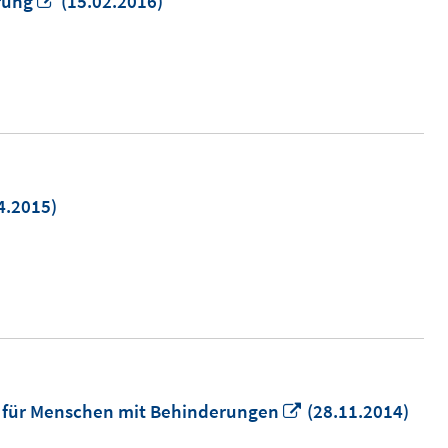
In
rung
(15.02.2016)
neuem
Fenster
öffnen
4.2015)
m
er
n
In
e für Menschen mit Behinderungen
(28.11.2014)
neuem