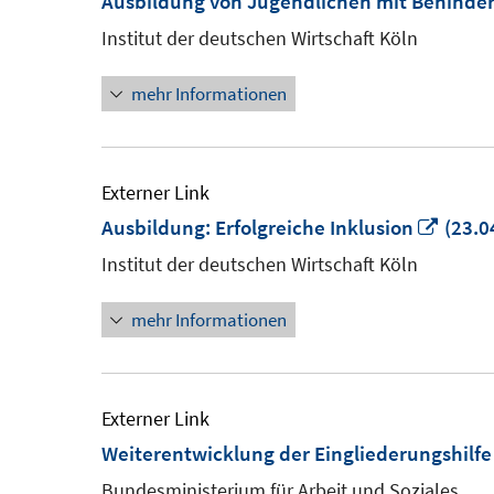
Ausbildung von Jugendlichen mit Behinde
Institut der deutschen Wirtschaft Köln
mehr Informationen
Externer Link
In
Ausbildung: Erfolgreiche Inklusion
(23.0
neue
Institut der deutschen Wirtschaft Köln
Fenst
mehr Informationen
öffne
Externer Link
Weiterentwicklung der Eingliederungshilf
Bundesministerium für Arbeit und Soziales