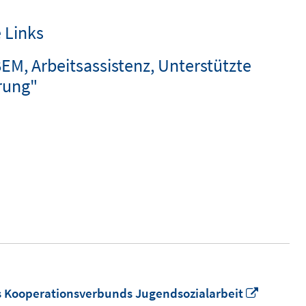
 Links
BEM, Arbeitsassistenz, Unterstützte
rung"
In
s Kooperationsverbunds Jugendsozialarbeit