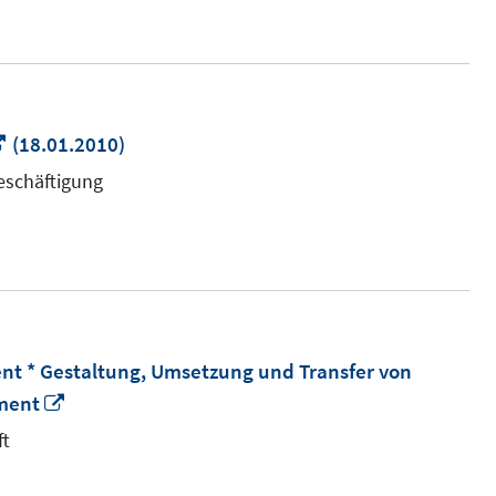
öffnen
In
(18.01.2010)
neuem
eschäftigung
Fenster
öffnen
 * Gestaltung, Umsetzung und Transfer von
In
ment
neuem
ft
Fenster