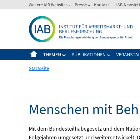
Springe
Weitere IAB Websites
Presse
Kontakt
IAB-Newslet
zum
Inhalt
THEMEN
PUBLIKATIONEN
VERANSTA
Startseite
Menschen mit Behi
Mit dem Bundesteilhabegesetz und dem Nation
Folgejahren umgesetzt und weiterentwickelt. D