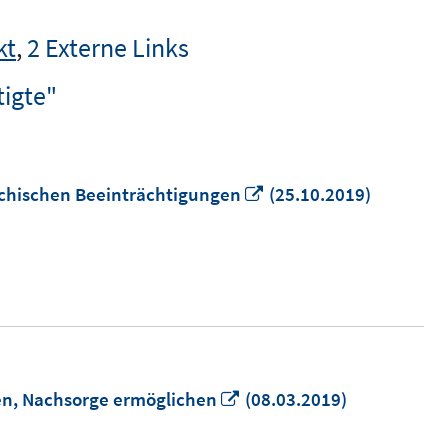
kt
,
2 Externe Links
tigte"
In
ychischen Beeinträchtigungen
(25.10.2019)
neuem
Fenster
öffnen
In
en, Nachsorge ermöglichen
(08.03.2019)
neuem