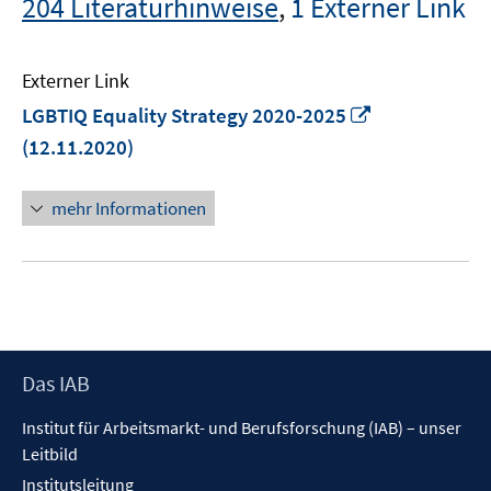
204 Literaturhinweise
,
1 Externer Link
Externer Link
In
LGBTIQ Equality Strategy 2020-2025
neuem
(12.11.2020)
Fenster
öffnen
mehr Informationen
Footer
Das IAB
Inhalt
Institut für Arbeitsmarkt- und Berufsforschung (IAB) – unser
Leitbild
Institutsleitung