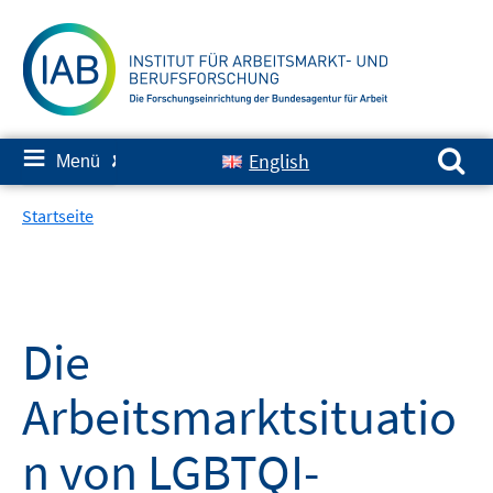
Springe
zum
Inhalt
Suchen nach:
≡
English
Menü
✘
Startseite
Die
Arbeitsmarktsituatio
n von LGBTQI-