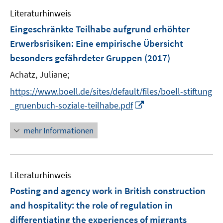
ö
n
f
f
m
Literaturhinweis
f
e
n
n
F
f
Eingeschränkte Teilhabe aufgrund erhöhter
n
e
e
e
n
Erwerbsrisiken
:
Eine empirische Übersicht
n
n
n
e
besonders gefährdeter Gruppen
(2017)
s
n
t
Achatz, Juliane;
e
https://www.boell.de/sites/default/files/boell-stiftung
r
I
_gruenbuch-soziale-teilhabe.pdf
ö
n
f
n
mehr Informationen
f
e
n
u
e
e
n
Literaturhinweis
m
F
Posting and agency work in British construction
e
and hospitality
:
the role of regulation in
n
differentiating the experiences of migrants