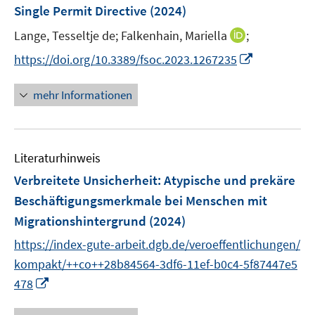
Single Permit Directive
(2024)
t
e
I
Lange, Tesseltje de;
Falkenhain, Mariella
;
r
n
I
https://doi.org/10.3389/fsoc.2023.1267235
ö
n
n
f
e
n
f
mehr Informationen
u
e
n
e
u
e
m
e
n
F
Literaturhinweis
m
e
F
Verbreitete Unsicherheit
:
Atypische und prekäre
n
e
Beschäftigungsmerkmale bei Menschen mit
s
n
Migrationshintergrund
(2024)
t
s
e
t
https://index-gute-arbeit.dgb.de/veroeffentlichungen/
r
e
kompakt/++co++28b84564-3df6-11ef-b0c4-5f87447e5
ö
r
I
478
f
ö
n
f
f