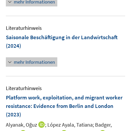
n
mehr Informationen
n
f
e
e
n
u
n
e
e
n
Literaturhinweis
m
F
Saisonale Beschäftigung in der Landwirtschaft
e
(2024)
n
s
mehr Informationen
t
e
r
ö
Literaturhinweis
f
Platform work, exploitation, and migrant worker
f
n
resistance: Evidence from Berlin and London
e
(2023)
n
I
Alyanak, Oğuz
;
López Ayala, Tatiana;
Badger,