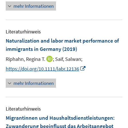
e
r
n
mehr Informationen
u
ö
e
e
f
u
m
f
e
F
n
Literaturhinweis
m
e
e
F
Naturalization and labor market performance of
n
n
e
immigrants in Germany
(2019)
s
n
t
I
Riphahn, Regina T.
;
Saif, Salwan;
s
e
n
t
I
https://doi.org/10.1111/labr.12136
r
n
e
n
ö
e
r
n
mehr Informationen
f
u
ö
e
f
e
f
u
n
m
f
e
e
F
n
Literaturhinweis
m
n
e
e
F
Migrantinnen und Haushaltsdienstleistungen:
n
n
e
Zuwanderung beeinflusst das Arbeitsangebot
s