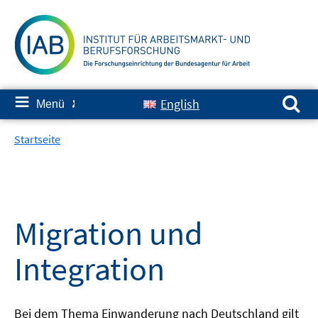
Springe
zum
Inhalt
Suchen nach:
≡
English
Menü
✘
Startseite
Migration und
Integration
Bei dem Thema Einwanderung nach Deutschland gilt