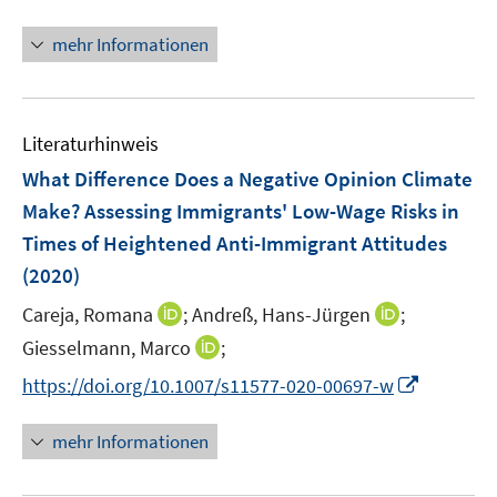
e
ö
ö
r
mehr Informationen
f
f
ö
f
f
f
n
n
f
e
e
n
Literaturhinweis
n
n
e
What Difference Does a Negative Opinion Climate
n
Make? Assessing Immigrants' Low-Wage Risks in
Times of Heightened Anti-Immigrant Attitudes
(2020)
I
I
Careja, Romana
;
Andreß, Hans-Jürgen
;
n
n
I
Giesselmann, Marco
;
n
n
n
I
https://doi.org/10.1007/s11577-020-00697-w
e
e
n
n
u
u
e
n
mehr Informationen
e
e
u
e
m
m
e
u