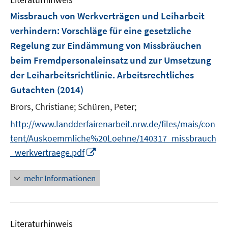
m
e
e
F
Missbrauch von Werkverträgen und Leiharbeit
n
n
e
verhindern
:
Vorschläge für eine gesetzliche
s
n
Regelung zur Eindämmung von Missbräuchen
t
s
e
beim Fremdpersonaleinsatz und zur Umsetzung
t
r
e
der Leiharbeitsrichtlinie. Arbeitsrechtliches
ö
r
Gutachten
(2014)
f
ö
f
Brors, Christiane;
Schüren, Peter;
f
n
f
http://www.landderfairenarbeit.nrw.de/files/mais/con
e
n
tent/Auskoemmliche%20Loehne/140317_missbrauch
n
e
I
_werkvertraege.pdf
n
n
n
mehr Informationen
e
u
e
Literaturhinweis
m