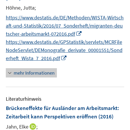
Höhne, Jutta;
https://www.destatis.de/DE/Methoden/WISTA-Wirtsch
aft-und-Statistik/2016/07_Sonderheft/migranten-deu
I
tscher-arbeitsmarkt-072016.pdf
n
https://www.destatis.de/GPStatistik/servlets/MCRFile
n
NodeServlet/DEMonografie_derivate_00001551/Sond
e
I
erheft_Wista_7_2016.pdf
u
n
e
n
mehr Informationen
m
e
F
u
e
e
n
Literaturhinweis
m
s
F
Brückeneffekte für Ausländer am Arbeitsmarkt:
t
e
Zeitarbeit kann Perspektiven eröffnen
(2016)
e
n
r
I
Jahn, Elke
;
s