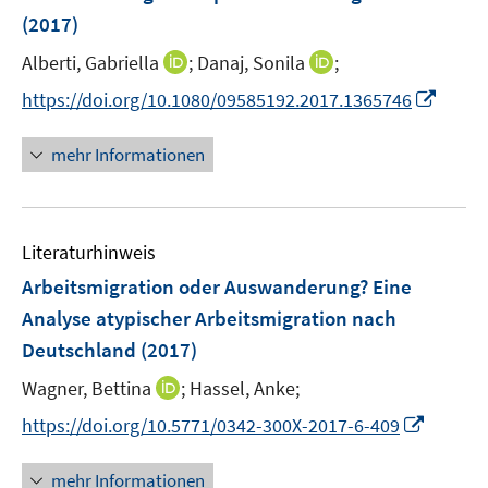
s
(2017)
t
e
I
I
Alberti, Gabriella
;
Danaj, Sonila
;
r
n
n
I
https://doi.org/10.1080/09585192.2017.1365746
ö
n
n
n
f
e
e
n
mehr Informationen
f
u
u
e
n
e
e
u
e
m
m
e
n
F
F
Literaturhinweis
m
e
e
F
Arbeitsmigration oder Auswanderung? Eine
n
n
e
Analyse atypischer Arbeitsmigration nach
s
s
n
Deutschland
(2017)
t
t
s
e
e
t
I
Wagner, Bettina
;
Hassel, Anke;
r
r
e
n
I
https://doi.org/10.5771/0342-300X-2017-6-409
ö
ö
r
n
n
f
f
ö
e
n
f
f
mehr Informationen