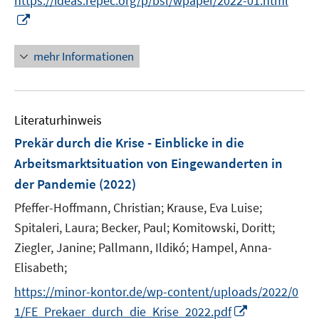
https://ideas.repec.org/p/bsl/wpaper/2022-01.html
e
r
I
u
ö
n
e
f
n
mehr Informationen
m
f
e
F
n
u
e
e
e
n
n
Literaturhinweis
m
s
F
Prekär durch die Krise - Einblicke in die
t
e
e
Arbeitsmarktsituation von Eingewanderten in
n
r
der Pandemie
(2022)
s
ö
t
Pfeffer-Hoffmann, Christian;
Krause, Eva Luise;
f
e
Spitaleri, Laura;
Becker, Paul;
Komitowski, Doritt;
f
r
n
Ziegler, Janine;
Pallmann, Ildikó;
Hampel, Anna-
ö
e
Elisabeth;
f
n
https://minor-kontor.de/wp-content/uploads/2022/0
f
n
I
1/FE_Prekaer_durch_die_Krise_2022.pdf