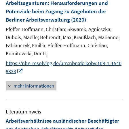
t
t
Arbeitsagenturen
:
Herausforderungen und
s
n
e
e
Potenziale beim Zugang zu Angeboten der
t
s
r
r
e
Berliner Arbeitsverwaltung
(2020)
t
ö
ö
r
e
Pfeffer-Hoffmann, Christian;
Skwarek, Agnieszka;
f
f
ö
r
f
f
Dubois, Maëlle;
Behrendt, Max;
Kraußlach, Marianne;
f
ö
n
n
Fabianczyk, Emilia;
Pfeffer-Hoffmann, Christian;
f
f
e
e
n
Komitowski, Doritt;
f
n
n
e
n
https://nbn-resolving.de/urn:nbn:de:kobv:109-1-1540
n
e
I
8833
n
n
n
mehr Informationen
e
u
e
Literaturhinweis
m
F
Arbeitsverhältnisse ausländischer Beschäftigter
e