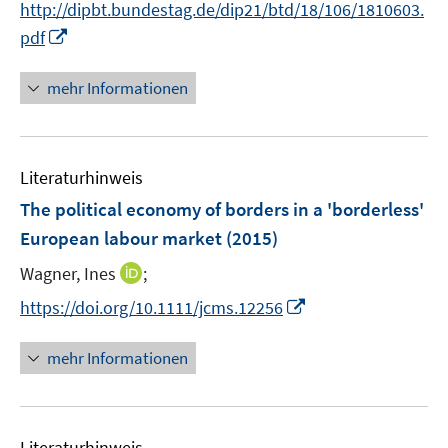
e
http://dipbt.bundestag.de/dip21/btd/18/106/1810603.
r
I
pdf
ö
n
f
n
mehr Informationen
f
e
n
u
e
e
n
Literaturhinweis
m
F
The political economy of borders in a 'borderless'
e
European labour market
(2015)
n
I
Wagner, Ines
;
s
n
t
I
https://doi.org/10.1111/jcms.12256
n
e
n
e
r
n
mehr Informationen
u
ö
e
e
f
u
m
f
e
F
n
Literaturhinweis