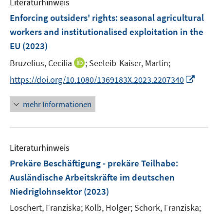
Literaturhinweis
m
n
n
n
e
e
e
F
Enforcing outsiders' rights: seasonal agricultural
n
n
n
e
workers and institutionalised exploitation in the
s
s
n
EU
(2023)
t
t
s
e
e
t
I
Bruzelius, Cecilia
;
Seeleib-Kaiser, Martin;
r
r
e
n
I
https://doi.org/10.1080/1369183X.2023.2207340
ö
ö
r
n
n
f
f
ö
e
n
f
f
mehr Informationen
f
u
e
n
n
f
e
u
e
e
n
m
e
n
n
e
F
Literaturhinweis
m
n
e
F
Prekäre Beschäftigung - prekäre Teilhabe
:
n
e
Ausländische Arbeitskräfte im deutschen
s
n
Niedriglohnsektor
(2023)
t
s
e
t
Loschert, Franziska;
Kolb, Holger;
Schork, Franziska;
r