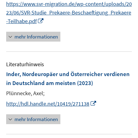
e
https://www.svr-migration.de/wp-content/uploads/20
ö
r
23/06/SVR-Studie_Prekaere-Beschaeftigung_Prekaere
f
ö
f
I
-Teilhabe.pdf
f
n
n
f
e
n
mehr Informationen
n
n
e
e
u
n
e
Literaturhinweis
m
F
Inder, Nordeuropäer und Österreicher verdienen
e
in Deutschland am meisten
(2023)
n
Plünnecke, Axel;
s
t
I
http://hdl.handle.net/10419/271138
e
n
r
n
mehr Informationen
ö
e
f
u