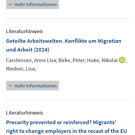
e
n
f
f
mehr Informationen
f
u
e
n
n
f
e
u
e
e
n
m
e
n
n
e
F
Literaturhinweis
m
n
e
F
Geteilte Arbeitswelten. Konflikte um Migration
n
e
und Arbeit
(2024)
s
n
t
I
Carstensen, Anne Lisa;
Birke, Peter;
Huke, Nikolai
;
s
e
n
t
Riedner, Lisa;
r
n
e
ö
e
r
mehr Informationen
f
u
ö
f
e
f
n
m
f
e
F
n
Literaturhinweis
n
e
e
Precarity prevented or reinforced? Migrants'
n
n
right to change employers in the recast of the EU
s