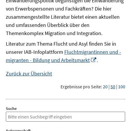
Einwanderungspolitik begünstigen die Einwanderung
von Erwerbspersonen und Fachkräften? Die hier
zusammengestellte Literatur bietet einen aktuellen
und umfassenden Überblick über den
Themenkomplex Migration und Integration.
Literatur zum Thema Flucht und Asyl finden Sie in
unserer IAB-Infoplattform
Fluchtmigrantinnen und -
In
migranten - Bildung und Arbeitsmarkt
.
neuem
Fenster
Zurück zur Übersicht
öffnen
Ergebnisse pro Seite:
20
|
50
|
100
Suche
Autorenschaft