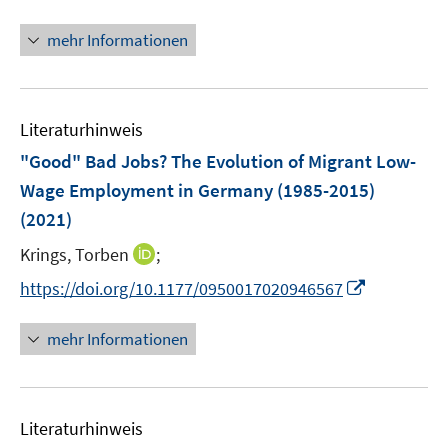
e
n
n
n
mehr Informationen
e
u
e
Literaturhinweis
m
F
"Good" Bad Jobs? The Evolution of Migrant Low-
e
Wage Employment in Germany (1985-2015)
n
(2021)
s
t
I
Krings, Torben
;
e
n
I
https://doi.org/10.1177/0950017020946567
r
n
n
ö
e
n
mehr Informationen
f
u
e
f
e
u
n
m
e
e
F
Literaturhinweis
m
n
e