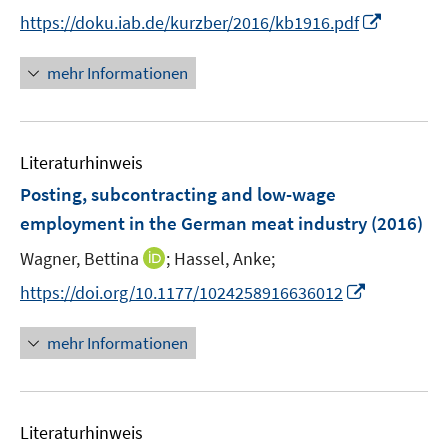
ö
n
t
I
https://doku.iab.de/kurzber/2016/kb1916.pdf
f
n
e
n
f
e
r
n
mehr Informationen
n
u
ö
e
e
e
f
u
n
m
f
e
F
n
Literaturhinweis
m
e
e
F
Posting, subcontracting and low-wage
n
n
e
employment in the German meat industry
(2016)
s
n
t
I
Wagner, Bettina
;
Hassel, Anke;
s
e
n
t
I
https://doi.org/10.1177/1024258916636012
r
n
e
n
ö
e
r
n
mehr Informationen
f
u
ö
e
f
e
f
u
n
m
f
e
e
F
n
Literaturhinweis
m
n