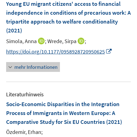
F
Young EU migrant citizens' access to financial
n
e
independence in conditions of precarious work: A
s
n
tripartite approach to welfare conditionality
t
s
e
(2021)
t
r
e
I
I
Simola, Anna
;
Wrede, Sirpa
;
ö
r
n
n
f
I
https://doi.org/10.1177/0958928720950625
ö
n
n
f
n
f
e
e
n
n
mehr Informationen
f
u
u
e
e
n
e
e
n
u
e
m
m
e
n
F
F
Literaturhinweis
m
e
e
F
Socio-Economic Disparities in the Integration
n
n
e
Process of Immigrants in Western Europe
:
A
s
s
n
Comparative Study for Six EU Countries
t
t
(2021)
s
e
e
t
Özdemir, Erhan;
r
r