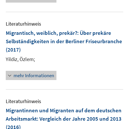
f
u
e
n
n
f
e
u
e
e
n
m
e
n
n
e
F
Literaturhinweis
m
n
e
F
Migrantisch, weiblich, prekär?
:
Über prekäre
n
e
Selbständigkeiten in der Berliner Friseurbranche
s
n
(2017)
t
s
e
t
Yildiz, Özlem;
r
e
ö
r
mehr Informationen
f
ö
f
f
n
f
e
n
Literaturhinweis
n
e
Migrantinnen und Migranten auf dem deutschen
n
Arbeitsmarkt
:
Vergleich der Jahre 2005 und 2013
(2016)