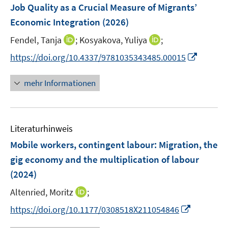
Job Quality as a Crucial Measure of Migrants’
Economic Integration
(2026)
I
I
Fendel, Tanja
;
Kosyakova, Yuliya
;
n
n
I
https://doi.org/10.4337/9781035343485.00015
n
n
n
e
e
n
mehr Informationen
u
u
e
e
e
u
m
m
e
F
F
Literaturhinweis
m
e
e
F
Mobile workers, contingent labour: Migration, the
n
n
e
gig economy and the multiplication of labour
s
s
n
(2024)
t
t
s
e
e
t
I
Altenried, Moritz
;
r
r
e
n
I
https://doi.org/10.1177/0308518X211054846
ö
ö
r
n
n
f
f
ö