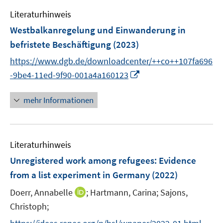
f
e
n
Literaturhinweis
m
e
F
Westbalkanregelung und Einwanderung in
n
e
befristete Beschäftigung
(2023)
n
https://www.dgb.de/downloadcenter/++co++107fa696
s
I
t
-9be4-11ed-9f90-001a4a160123
n
e
n
r
mehr Informationen
e
ö
u
f
e
f
Literaturhinweis
m
n
F
e
Unregistered work among refugees: Evidence
e
n
from a list experiment in Germany
(2022)
n
I
Doerr, Annabelle
;
Hartmann, Carina;
Sajons,
s
n
t
Christoph;
n
e