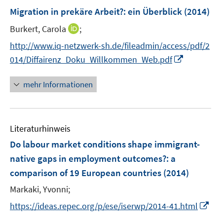
F
Migration in prekäre Arbeit?
:
ein Überblick
(2014)
e
I
Burkert, Carola
;
n
n
s
http://www.iq-netzwerk-sh.de/fileadmin/access/pdf/2
n
t
I
014/Diffairenz_Doku_Willkommen_Web.pdf
e
e
n
u
r
n
mehr Informationen
e
ö
e
m
f
u
F
f
e
e
n
Literaturhinweis
m
n
e
F
Do labour market conditions shape immigrant-
s
n
e
native gaps in employment outcomes?
:
a
t
n
e
comparison of 19 European countries
(2014)
s
r
t
Markaki, Yvonni;
ö
e
I
https://ideas.repec.org/p/ese/iserwp/2014-41.html
f
r
n
f