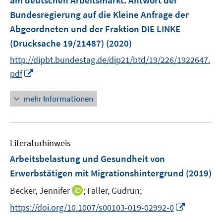
am deutschen Arbeitsmarkt
:
Antwort der
n
Bundesregierung auf die Kleine Anfrage der
s
Abgeordneten und der Fraktion DIE LINKE
t
e
(Drucksache 19/21487)
(2020)
r
http://dipbt.bundestag.de/dip21/btd/19/226/1922647.
ö
I
pdf
f
n
f
n
mehr Informationen
n
e
e
u
n
e
Literaturhinweis
m
F
Arbeitsbelastung und Gesundheit von
e
Erwerbstätigen mit Migrationshintergrund
(2019)
n
I
Becker, Jennifer
;
Faller, Gudrun;
s
n
t
I
https://doi.org/10.1007/s00103-019-02992-0
n
e
n