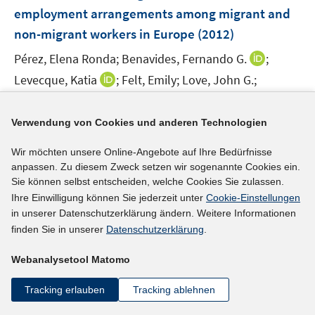
e
employment arrangements among migrant and
n
non-migrant workers in Europe
(2012)
s
t
I
Pérez, Elena Ronda;
Benavides, Fernando G.
;
e
n
I
Levecque, Katia
;
Felt, Emily;
Love, John G.;
r
n
n
I
Rossem, Ronan van
;
ö
e
n
n
I
f
https://doi.org/10.1080/13557858.2012.730606
Verwendung von Cookies und anderen Technologien
u
e
n
n
f
e
u
e
Wir möchten unsere Online-Angebote auf Ihre Bedürfnisse
n
n
m
mehr Informationen
e
u
anpassen. Zu diesem Zweck setzen wir sogenannte Cookies ein.
e
e
F
m
Sie können selbst entscheiden, welche Cookies Sie zulassen.
e
u
n
e
F
Ihre Einwilligung können Sie jederzeit unter
Cookie-Einstellungen
m
e
n
e
in unserer Datenschutzerklärung ändern. Weitere Informationen
F
Literaturhinweis
m
s
n
finden Sie in unserer
Datenschutzerklärung
.
e
F
t
The price of being an outsider: Labour market
s
n
e
e
Webanalysetool Matomo
t
flexibility and immigrants' employment paths in
s
n
r
e
Germany
(2011)
t
s
Tracking erlauben
Tracking ablehnen
ö
r
e
t
I
Kogan, Irena
;
f