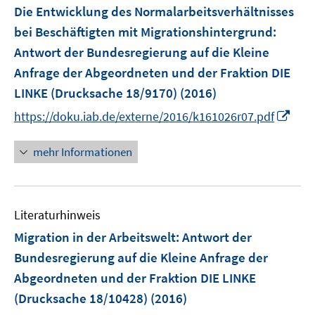
e
e
F
Die Entwicklung des Normalarbeitsverhältnisses
n
n
e
bei Beschäftigten mit Migrationshintergrund
:
s
n
Antwort der Bundesregierung auf die Kleine
t
s
e
Anfrage der Abgeordneten und der Fraktion DIE
t
r
e
LINKE (Drucksache 18/9170)
(2016)
ö
r
I
https://doku.iab.de/externe/2016/k161026r07.pdf
f
ö
n
f
f
n
mehr Informationen
n
f
e
e
n
u
n
e
e
n
Literaturhinweis
m
F
Migration in der Arbeitswelt
:
Antwort der
e
Bundesregierung auf die Kleine Anfrage der
n
Abgeordneten und der Fraktion DIE LINKE
s
(Drucksache 18/10428)
(2016)
t