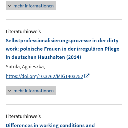
ö
n
n
mehr Informationen
f
e
e
f
u
n
n
e
e
Literaturhinweis
m
n
F
Selbstprofessionalisierungsprozesse in der dirty
e
work
:
polnische Frauen in der irregulären Pflege
n
in deutschen Haushalten
(2014)
s
t
Satola, Agnieszka;
e
I
https://doi.org/10.3262/MIG1403252
r
n
ö
n
mehr Informationen
f
e
f
u
n
e
e
Literaturhinweis
m
n
F
Differences in working conditions and